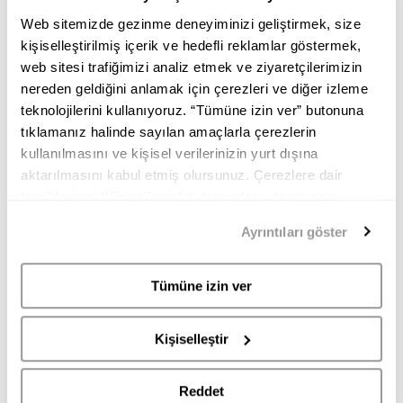
Web sitemizde gezinme deneyiminizi geliştirmek, size
kişiselleştirilmiş içerik ve hedefli reklamlar göstermek,
web sitesi trafiğimizi analiz etmek ve ziyaretçilerimizin
nereden geldiğini anlamak için çerezleri ve diğer izleme
teknolojilerini kullanıyoruz. “Tümüne izin ver” butonuna
PALOMA BARCELO
ASH
tıklamanız halinde sayılan amaçlarla çerezlerin
kullanılmasını ve kişisel verilerinizin yurt dışına
CLIO PALOMA BARCELO KADIN LOAFER
BALI ASH KADIN LOAFER
aktarılmasını kabul etmiş olursunuz. Çerezlere dair
7.995,00
3.995,00
17.995,00
8.995,00
tercihlerinizi “Kişiselleştir” butonundan yönetmeniz
TL
TL
TL
TL
mümkündür. Tercihlerinizi her zaman değiştirme hakkına
Ayrıntıları göster
sahipsiniz. Aydınlatma Metnimize
buradan
erişebilirsiniz.
Tümüne izin ver
Kişiselleştir
Reddet