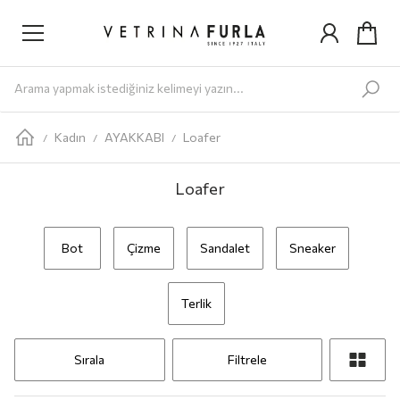
Yeni Gelenler
Kadın
AYAKKABI
Babet
Bot
Loafer
Sandalet
Sneaker
Terlik
ÇANTA
Omuz Ç
Kadın
AYAKKABI
Loafer
/
/
/
Loafer
Bot
Çizme
Sandalet
Sneaker
Terlik
Sırala
Filtrele