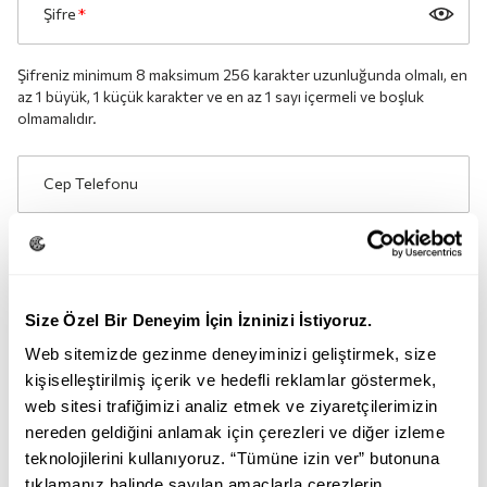
Şifre
*
Şifreniz minimum 8 maksimum 256 karakter uzunluğunda olmalı, en
az 1 büyük, 1 küçük karakter ve en az 1 sayı içermeli ve boşluk
olmamalıdır.
Cep Telefonu
Telefon numarası 05 ile başlamalı ve 11 haneli olmalı
Gün
*
Ay
*
Yıl
*
Size Özel Bir Deneyim İçin İzninizi İstiyoruz.
Web sitemizde gezinme deneyiminizi geliştirmek, size
Kadın
Erkek
kişiselleştirilmiş içerik ve hedefli reklamlar göstermek,
web sitesi trafiğimizi analiz etmek ve ziyaretçilerimizin
Kampanyalardan haberdar olmak için bildirim almak
nereden geldiğini anlamak için çerezleri ve diğer izleme
istiyorum.
teknolojilerini kullanıyoruz. “Tümüne izin ver” butonuna
tıklamanız halinde sayılan amaçlarla çerezlerin