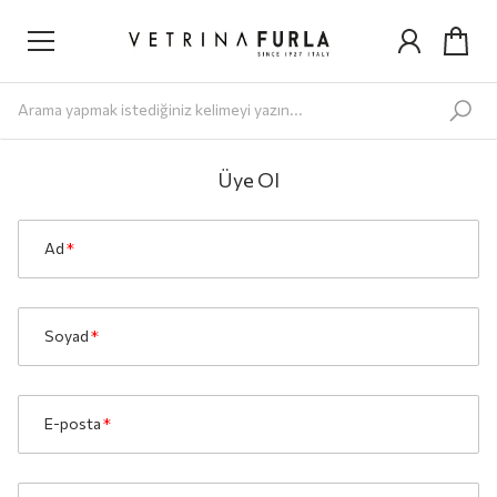
Yeni Gelenler
Kadın
AYAKKABI
Babet
Bot
Loafer
Sandalet
Sneaker
Terlik
ÇANTA
Omuz Ç
Üye Ol
Ad
*
Soyad
*
E-posta
*