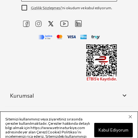
Gizlilik Sözleşmesi'
ni okudum ve kabul ediyorum.
Kurumsal
Yardım
Sitemizi kullanımınız veya ziyaretiniz sırasında
çerezler kullanılmaktadır. Çerezler hakkında detaylı
bilgi almak için
https://www.vetrinaturkiye.com
Kabul Ediyorum
adresinde yer alan Çerez(Cookie) Politikası’nı
incelemenizi rica ederiz. Sitemizdeki kullanımınızı