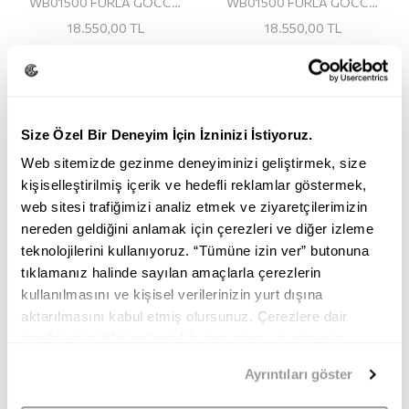
WB01500 FURLA GOCCIA S SHOULDER BAG
WB01500 FURLA GOCCIA S SHOULDER BAG
18.550,00
TL
18.550,00
TL
Size Özel Bir Deneyim İçin İzninizi İstiyoruz.
Web sitemizde gezinme deneyiminizi geliştirmek, size
kişiselleştirilmiş içerik ve hedefli reklamlar göstermek,
web sitesi trafiğimizi analiz etmek ve ziyaretçilerimizin
nereden geldiğini anlamak için çerezleri ve diğer izleme
teknolojilerini kullanıyoruz. “Tümüne izin ver” butonuna
tıklamanız halinde sayılan amaçlarla çerezlerin
kullanılmasını ve kişisel verilerinizin yurt dışına
aktarılmasını kabul etmiş olursunuz. Çerezlere dair
tercihlerinizi “Kişiselleştir” butonundan yönetmeniz
mümkündür. Tercihlerinizi her zaman değiştirme hakkına
Ayrıntıları göster
sahipsiniz. Aydınlatma Metnimize
buradan
erişebilirsiniz.