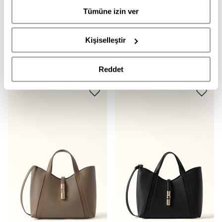
FURLA
FURLA
Tümüne izin ver
WB01789 FURLA GOCCIA S TOTE
WB01789 FURLA GOCCIA S TOTE
18.950,00
TL
18.950,00
TL
Kişiselleştir
Reddet