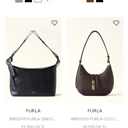
FURLA
FURLA
WB02110 FURLA GINEVRA L SHOULDER BAG
WB01500 FURLA GOCCIA S SHOULDER BAG
33.950,00
TL
18.550,00
TL