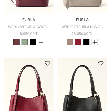
FURLA
FURLA
WB01789 FURLA GOCCIA S TOTE
WB02020 FURLA NUVOLA M TOTE
18.950,00
TL
26.650,00
TL