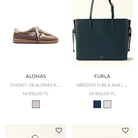
ALOHAS
FURLA
S100471-28 ALOHAS Kadın Sneaker
WB02001 FURLA AVA L TOTE
14.995,00
TL
24.950,00
TL