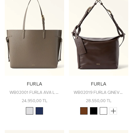
FURLA
FURLA
WB02001 FURLA AVA L TOTE
WB02019 FURLA GINEVRA M SHOULDER BAG
24.950,00
TL
28.550,00
TL