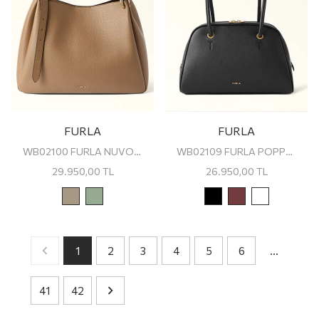
FURLA
FURLA
WB02100 FURLA NUVOLA L TOTE
WB02109 FURLA POPPY M DOME
29.950,00
TL
26.950,00
TL
1
2
3
4
5
6
…
41
42