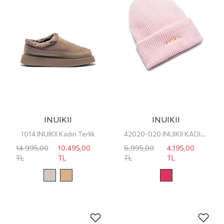
INUIKII
INUIKII
1014 INUIKII Kadın Terlik
42020-020 INUIKII KADIN BERE/ŞAPKA
14.995,00
10.495,00
6.995,00
4.195,00
TL
TL
TL
TL