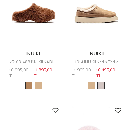
INUIKII
INUIKII
75103-488 INUIKII KADIN SABO TERLİK
1014 INUIKII Kadın Terlik
16.995,00
11.895,00
14.995,00
10.495,00
TL
TL
TL
TL