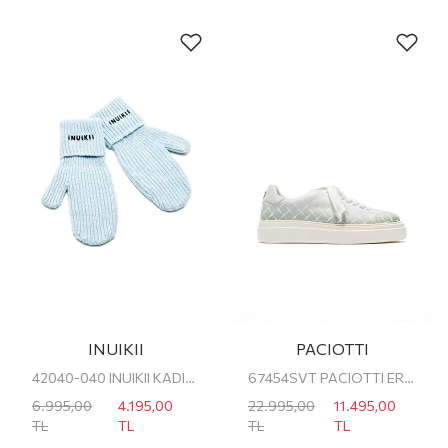
INUIKII
PACIOTTI
42040-040 INUIKII KADIN ELDİVEN
67454SVT PACIOTTI ERKEK SNEAKER
6.995,00
4.195,00
22.995,00
11.495,00
TL
TL
TL
TL