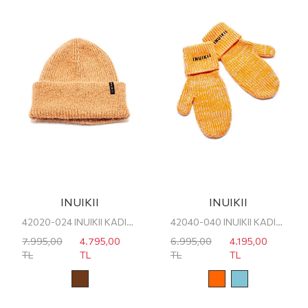
INUIKII
INUIKII
42020-024 INUIKII KADIN BERE/ŞAPKA
42040-040 INUIKII KADIN ELDİVEN
7.995,00
4.795,00
6.995,00
4.195,00
TL
TL
TL
TL