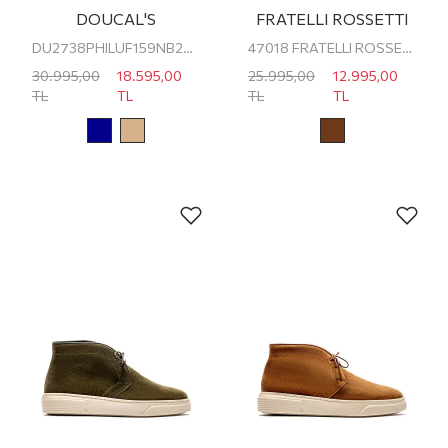
DOUCAL'S
FRATELLI ROSSETTI
DU2738PHILUF159NB28 DOUCAL'S Erkek Klasik Ayakkabı
47018 FRATELLI ROSSETTI ERKEK BOT
30.995,00
18.595,00
25.995,00
12.995,00
TL
TL
TL
TL