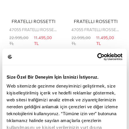
FRATELLI ROSSETTI
FRATELLI ROSSETTI
47055 FRATELLI ROSSETTI ERKEK BOT
47055 FRATELLI ROSSETTI ERKEK BOT
22.995,00
11.495,00
22.995,00
11.495,00
TL
TL
TL
TL
Size Özel Bir Deneyim İçin İzninizi İstiyoruz.
Web sitemizde gezinme deneyiminizi geliştirmek, size
kişiselleştirilmiş içerik ve hedefli reklamlar göstermek,
web sitesi trafiğimizi analiz etmek ve ziyaretçilerimizin
nereden geldiğini anlamak için çerezleri ve diğer izleme
teknolojilerini kullanıyoruz. “Tümüne izin ver” butonuna
tıklamanız halinde sayılan amaçlarla çerezlerin
kullanılmasını ve kişisel verilerinizin yurt dışına