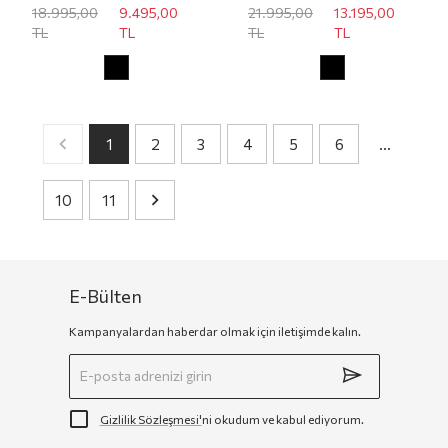
18.995,00
9.495,00
21.995,00
13.195,00
TL
TL
TL
TL
1
2
3
4
5
6
…
10
11
E-Bülten
Kampanyalardan haberdar olmak için iletişimde kalın.
Gizlilik Sözleşmesi'
ni okudum ve kabul ediyorum.