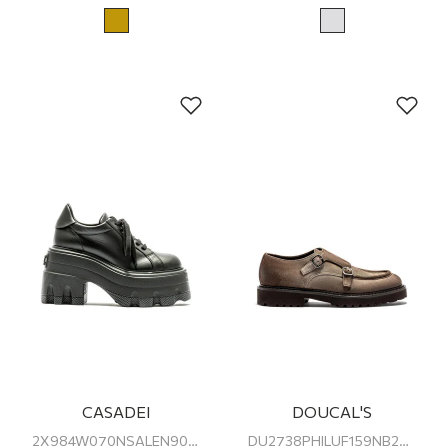
CASADEI
DOUCAL'S
2X984W070NSALEN9000 CASADEI KADIN TOPUKLU SNEAKER
DU2738PHILUF159NB28 DOUCAL'S Erkek Klasik Ayakkabı