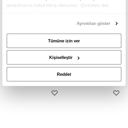
aktarılmasını kabul etmiş olursunuz. Çerezlere dair
tercihlerinizi “Kişiselleştir” butonundan yönetmeniz
mümkündür. Tercihlerinizi her zaman değiştirme hakkına
Ayrıntıları göster
sahipsiniz. Aydınlatma Metnimize
buradan
erişebilirsiniz.
GEDEBE
INUIKII
Tümüne izin ver
ANTTMSHCRYLEOAW2425 GEDEBE KADIN TOPUKLU SANDALET
75103-488 INUIKII KADIN SABO TERLİK
44.995,00
22.495,00
16.995,00
11.895,00
Kişiselleştir
TL
TL
TL
TL
Reddet