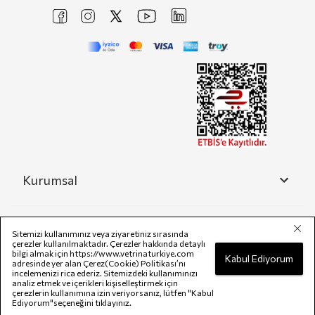
Kurumsal
Yardım
Sitemizi kullanımınız veya ziyaretiniz sırasında
çerezler kullanılmaktadır. Çerezler hakkında detaylı
bilgi almak için
https://www.vetrinaturkiye.com
Kabul Ediyorum
adresinde yer alan Çerez(Cookie) Politikası’nı
incelemenizi rica ederiz. Sitemizdeki kullanımınızı
Yasal
analiz etmek ve içerikleri kişiselleştirmek için
çerezlerin kullanımına izin veriyorsanız, lütfen "Kabul
Ediyorum"seçeneğini tıklayınız.