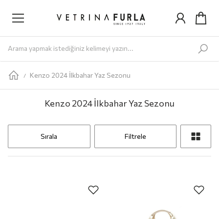
Yeni Gelenler
Kadın
AYAKKABI
Babet
Bot
Loafer
Sandalet
Sneaker
Terlik
ÇANTA
Omuz Ç
Kenzo 2024 İlkbahar Yaz Sezonu
/
Kenzo 2024 İlkbahar Yaz Sezonu
Sırala
Filtrele