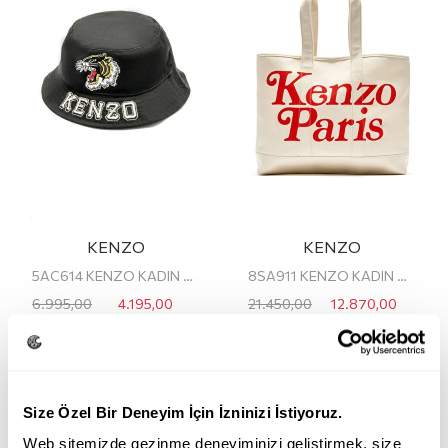
KENZO
KENZO
5AC614 KENZO KADIN BERE/ŞAPKA
8SA911 KENZO KADIN OMUZ ÇANTASI
6.995,00
4.195,00
21.450,00
12.870,00
TL
TL
TL
TL
Size Özel Bir Deneyim İçin İzninizi İstiyoruz.
Web sitemizde gezinme deneyiminizi geliştirmek, size