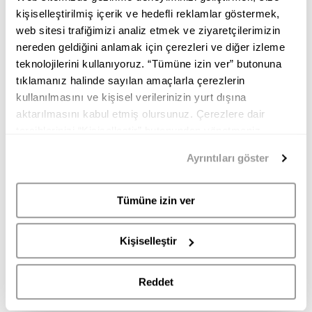
kişiselleştirilmiş içerik ve hedefli reklamlar göstermek,
web sitesi trafiğimizi analiz etmek ve ziyaretçilerimizin
nereden geldiğini anlamak için çerezleri ve diğer izleme
teknolojilerini kullanıyoruz. “Tümüne izin ver” butonuna
tıklamanız halinde sayılan amaçlarla çerezlerin
kullanılmasını ve kişisel verilerinizin yurt dışına
aktarılmasını kabul etmiş olursunuz. Çerezlere dair
tercihlerinizi “Kişiselleştir” butonundan yönetmeniz
mümkündür. Tercihlerinizi her zaman değiştirme hakkına
Ayrıntıları göster
sahipsiniz. Aydınlatma Metnimize
buradan
erişebilirsiniz.
Tümüne izin ver
KENZO
8SA910 KENZO KADIN OMUZ ÇANTASI
Kişiselleştir
14.950,00
8.970,00
TL
TL
Reddet