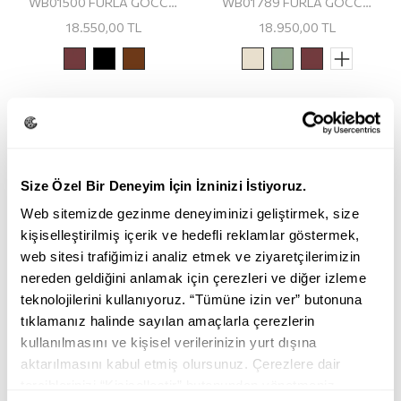
WB01500 FURLA GOCCIA S SHOULDER BAG
WB01789 FURLA GOCCIA S TOTE
18.550,00
TL
18.950,00
TL
Size Özel Bir Deneyim İçin İzninizi İstiyoruz.
Web sitemizde gezinme deneyiminizi geliştirmek, size
kişiselleştirilmiş içerik ve hedefli reklamlar göstermek,
web sitesi trafiğimizi analiz etmek ve ziyaretçilerimizin
nereden geldiğini anlamak için çerezleri ve diğer izleme
teknolojilerini kullanıyoruz. “Tümüne izin ver” butonuna
tıklamanız halinde sayılan amaçlarla çerezlerin
kullanılmasını ve kişisel verilerinizin yurt dışına
aktarılmasını kabul etmiş olursunuz. Çerezlere dair
tercihlerinizi “Kişiselleştir” butonundan yönetmeniz