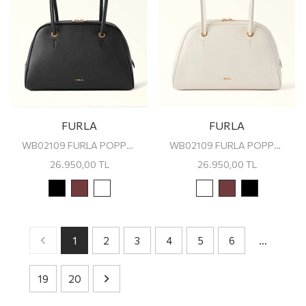
FURLA
FURLA
WB02109 FURLA POPPY M DOME
WB02109 FURLA POPPY M DOME
26.950,00
TL
26.950,00
TL
1
2
3
4
5
6
…
19
20