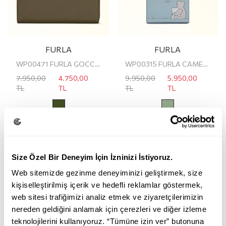
FURLA
FURLA
WP00471 FURLA GOCCIA L ZIP AROUND
WP00315 FURLA CAMELIA S COMPACT WALLET
7.950,00
4.750,00
9.950,00
5.950,00
TL
TL
TL
TL
Size Özel Bir Deneyim İçin İzninizi İstiyoruz.
Web sitemizde gezinme deneyiminizi geliştirmek, size
kişiselleştirilmiş içerik ve hedefli reklamlar göstermek,
web sitesi trafiğimizi analiz etmek ve ziyaretçilerimizin
nereden geldiğini anlamak için çerezleri ve diğer izleme
teknolojilerini kullanıyoruz. “Tümüne izin ver” butonuna