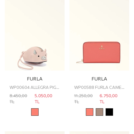
FURLA
FURLA
WP00604 ALLEGRA PIG S COIN CASE
WP00588 FURLA CAMELIA M ZIP AROUND
8.450,00
5.050,00
11.250,00
6.750,00
TL
TL
TL
TL