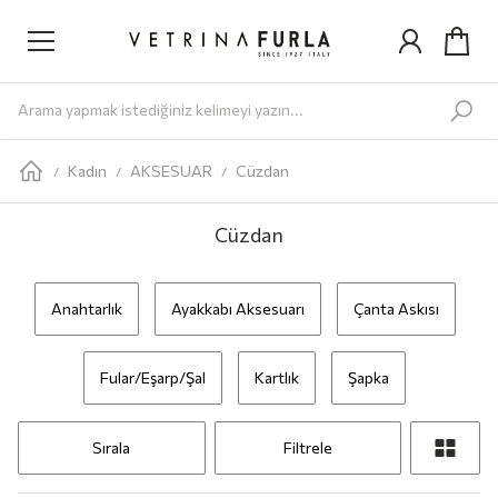
Yeni Gelenler
Kadın
AYAKKABI
Babet
Bot
Loafer
Sandalet
Sneaker
Terlik
ÇANTA
Omuz Ç
Kadın
AKSESUAR
Cüzdan
/
/
/
Cüzdan
Anahtarlık
Ayakkabı Aksesuarı
Çanta Askısı
Fular/Eşarp/Şal
Kartlık
Şapka
Sırala
Filtrele