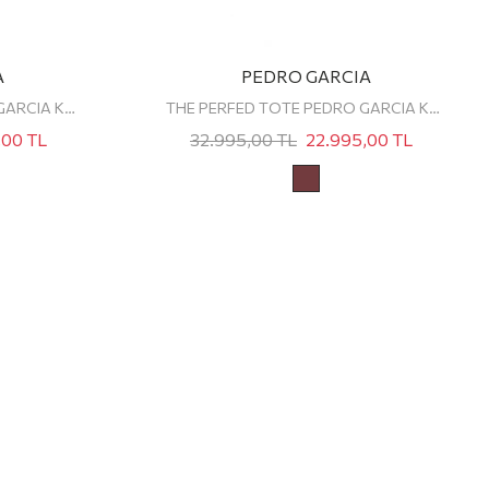
A
PEDRO GARCIA
MINI PERFED TOTE PEDRO GARCIA KADIN OMUZ ÇANTASI
THE PERFED TOTE PEDRO GARCIA KADIN OMUZ ÇANTASI
,00
TL
32.995,00
TL
22.995,00
TL