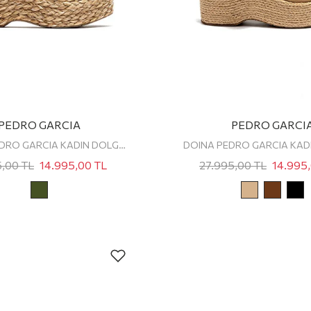
PEDRO GARCIA
PEDRO GARCI
DANILA PEDRO GARCIA KADIN DOLGU TOPUKLU SANDALET
5,00
TL
14.995,00
TL
27.995,00
TL
14.995