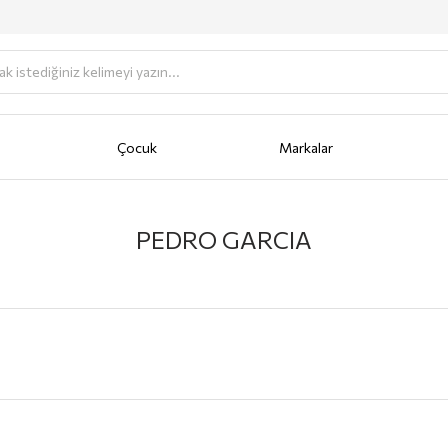
Çocuk
Markalar
antası
Portföy
AKSESUAR
Anahtarlık
Bere/Şapka
Cüzdan
Fular/Eşarp/Şal
Güneş Gö
PEDRO GARCIA
NGİ
KİREMİT
SİYAH