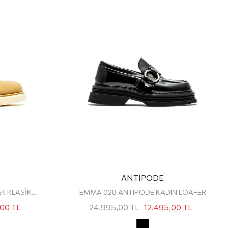
ANTIPODE
PATRIK 472 ANTIPODE ERKEK KLASİK AYAKKABI
EMMA 028 ANTIPODE KADIN LOAFER
,00
TL
24.995,00
TL
12.495,00
TL