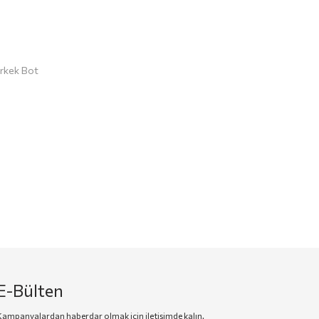
rkek Bot
E-Bülten
Kampanyalardan haberdar olmak için iletişimde kalın.