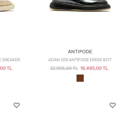
ANTIPODE
K SNEAKER
ADAN 308 ANTIPODE ERKEK BOT
,00
TL
32.995,00
TL
16.495,00
TL