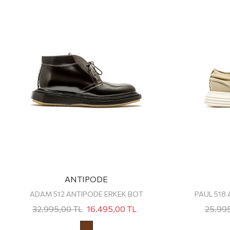
ANTIPODE
ADAM 512 ANTIPODE ERKEK BOT
PAUL 518
32.995,00
TL
16.495,00
TL
25.99