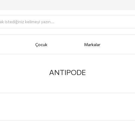
Çocuk
Markalar
antası
Portföy
AKSESUAR
Anahtarlık
Bere/Şapka
Cüzdan
Fular/Eşarp/Şal
Güneş Gö
ANTIPODE
Gİ
SİYAH