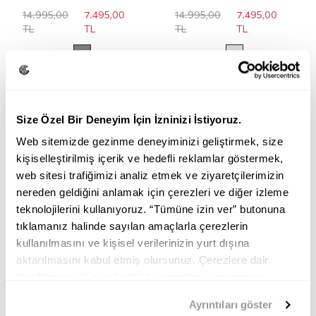
14.995,00
7.495,00
14.995,00
7.495,00
TL
TL
TL
TL
Size Özel Bir Deneyim İçin İzninizi İstiyoruz.
Web sitemizde gezinme deneyiminizi geliştirmek, size
kişiselleştirilmiş içerik ve hedefli reklamlar göstermek,
web sitesi trafiğimizi analiz etmek ve ziyaretçilerimizin
nereden geldiğini anlamak için çerezleri ve diğer izleme
teknolojilerini kullanıyoruz. “Tümüne izin ver” butonuna
tıklamanız halinde sayılan amaçlarla çerezlerin
kullanılmasını ve kişisel verilerinizin yurt dışına
aktarılmasını kabul etmiş olursunuz. Çerezlere dair
tercihlerinizi “Kişiselleştir” butonundan yönetmeniz
mümkündür. Tercihlerinizi her zaman değiştirme hakkına
Ayrıntıları göster
sahipsiniz. Aydınlatma Metnimize
buradan
erişebilirsiniz.