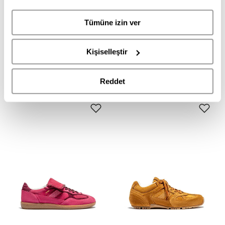
ALOHAS
ALOHAS
Tümüne izin ver
S100544-02 ALOHAS Kadın Sneaker
S100471-13 ALOHAS Kadın Sneaker
14.995,00
7.495,00
13.995,00
6.995,00
TL
TL
TL
TL
Kişiselleştir
Reddet