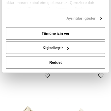
aktarılmasını kabul etmiş olursunuz. Çerezlere dair
tercihlerinizi “Kişiselleştir” butonundan yönetmeniz
mümkündür. Tercihlerinizi her zaman değiştirme hakkına
Ayrıntıları göster
sahipsiniz. Aydınlatma Metnimize
buradan
erişebilirsiniz.
UGG
UGG
Tümüne izin ver
1167399 GOLDENSTAR GLIDE UGG KADIN PLATFORM SANDALET
1167399 GOLDENSTAR GLIDE UGG KADIN PLATFORM SANDALET
10.999,90
8.795,00
10.999,90
8.795,00
TL
TL
TL
TL
Kişiselleştir
Reddet