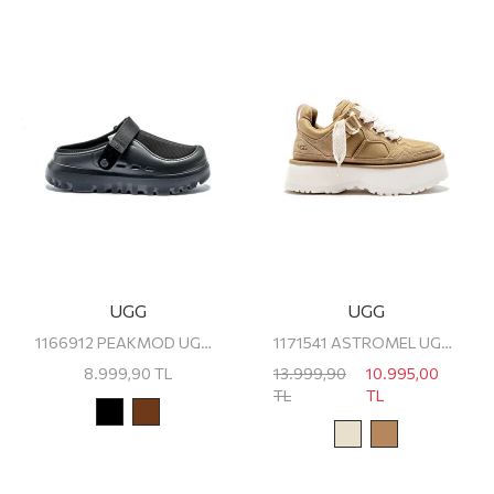
UGG
UGG
1166912 PEAKMOD UGG ERKEK TERLİK
1171541 ASTROMEL UGG KADIN PLATFORM SNEAKER
8.999,90
TL
13.999,90
10.995,00
TL
TL