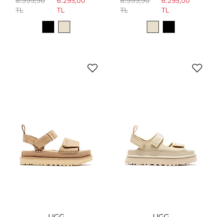
8.999,90
6.295,00
8.999,90
6.295,00
TL
TL
TL
TL
UGG
UGG