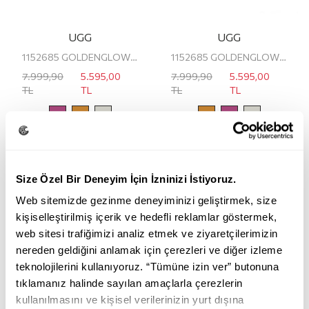
UGG
UGG
1152685 GOLDENGLOW UGG KADIN PLATFORM SANDALET
1152685 GOLDENGLOW UGG KADIN PLATFORM SANDALET
7.999,90
5.595,00
7.999,90
5.595,00
TL
TL
TL
TL
Size Özel Bir Deneyim İçin İzninizi İstiyoruz.
Web sitemizde gezinme deneyiminizi geliştirmek, size
kişiselleştirilmiş içerik ve hedefli reklamlar göstermek,
web sitesi trafiğimizi analiz etmek ve ziyaretçilerimizin
nereden geldiğini anlamak için çerezleri ve diğer izleme
teknolojilerini kullanıyoruz. “Tümüne izin ver” butonuna
tıklamanız halinde sayılan amaçlarla çerezlerin
kullanılmasını ve kişisel verilerinizin yurt dışına