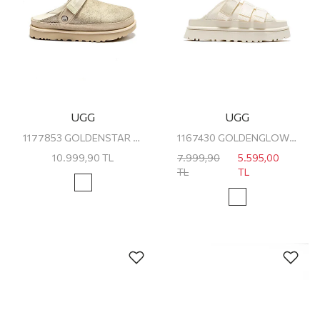
UGG
UGG
1177853 GOLDENSTAR CRACKLE CLOG UGG KADIN TERLİK
1167430 GOLDENGLOW SLIDE UGG KADIN PLATFORM TERLİK
10.999,90
TL
7.999,90
5.595,00
TL
TL