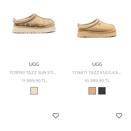
UGG
UGG
1178193 TAZZ SUN STITCH UGG KADIN PLATFORM SANDALET
1174471 TAZZ II UGG KADIN PLATFORM TERLİK
11.999,90
TL
10.999,90
TL