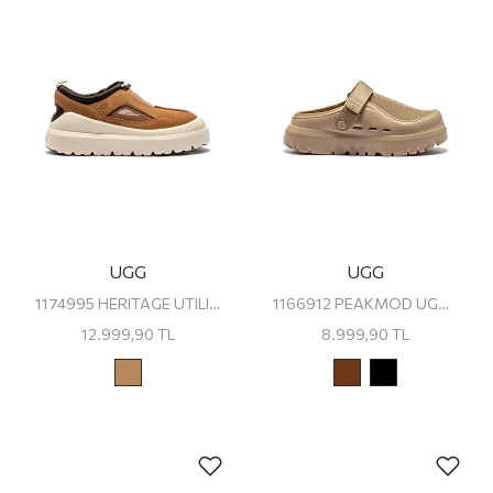
UGG
UGG
1174995 HERITAGE UTILITY AXOID UGG ERKEK SNEAKER
1166912 PEAKMOD UGG ERKEK TERLİK
12.999,90
TL
8.999,90
TL