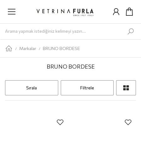
Yeni Gelenler
Kadın
AYAKKABI
Babet
Bot
Loafer
Sandalet
Sneaker
Terlik
ÇANTA
Omuz Ç
Markalar
BRUNO BORDESE
/
/
BRUNO BORDESE
Sırala
Filtrele