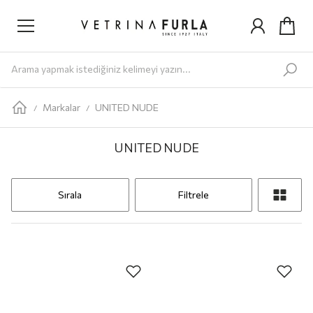
Yeni Gelenler
Kadın
AYAKKABI
Babet
Bot
Loafer
Sandalet
Sneaker
Terlik
ÇANTA
Omuz Ç
Markalar
UNITED NUDE
/
/
UNITED NUDE
Sırala
Filtrele