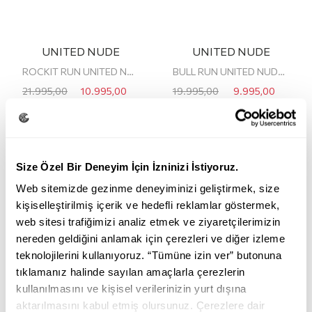
UNITED NUDE
UNITED NUDE
ROCKIT RUN UNITED NUDE KADIN TOPUKLU SANDALET
BULL RUN UNITED NUDE KADIN PLATFORM SANDALET
21.995,00
10.995,00
19.995,00
9.995,00
TL
TL
TL
TL
Size Özel Bir Deneyim İçin İzninizi İstiyoruz.
Web sitemizde gezinme deneyiminizi geliştirmek, size
kişiselleştirilmiş içerik ve hedefli reklamlar göstermek,
web sitesi trafiğimizi analiz etmek ve ziyaretçilerimizin
nereden geldiğini anlamak için çerezleri ve diğer izleme
teknolojilerini kullanıyoruz. “Tümüne izin ver” butonuna
tıklamanız halinde sayılan amaçlarla çerezlerin
kullanılmasını ve kişisel verilerinizin yurt dışına
aktarılmasını kabul etmiş olursunuz. Çerezlere dair