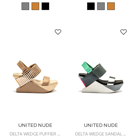
UNITED NUDE
UNITED NUDE
DELTA WEDGE PUFFIER UNITED NUDE KADIN TOPUKLU SANDALET
DELTA WEDGE SANDAL UNITED NUDE KADIN TOPUKLU SANDALET