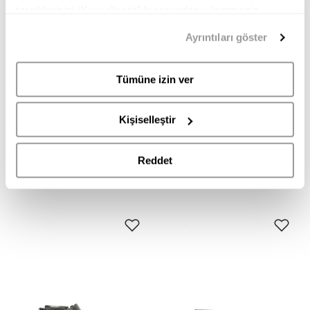
tercihlerinizi “Kişiselleştir” butonundan yönetmeniz
mümkündür. Tercihlerinizi her zaman değiştirme hakkına
Ayrıntıları göster
sahipsiniz. Aydınlatma Metnimize
buradan
erişebilirsiniz.
Tümüne izin ver
UNITED NUDE
UNITED NUDE
DELTA RUN UNITED NUDE KADIN SANDALET
DELTA RUN UNITED NUDE KADIN SANDALET
Kişiselleştir
18.995,00
9.495,00
18.995,00
9.495,00
TL
TL
TL
TL
Reddet