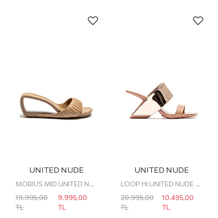
UNITED NUDE
UNITED NUDE
MOBIUS MID UNITED NUDE KADIN TOPUKLU TERLİK
LOOP HI UNITED NUDE KADIN TOPUKLU TERLİK
19.995,00
9.995,00
20.995,00
10.495,00
TL
TL
TL
TL