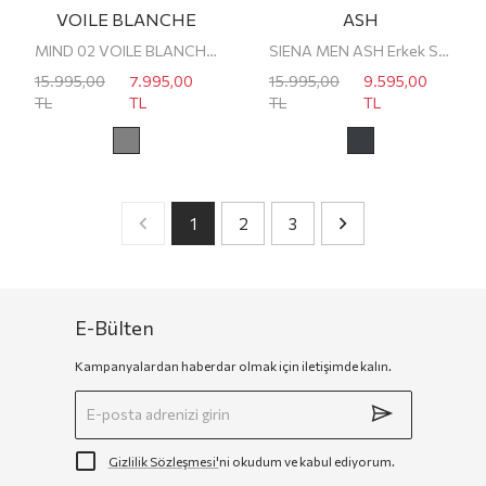
VOILE BLANCHE
ASH
MIND 02 VOILE BLANCHE ERKEK SNEAKER
SIENA MEN ASH Erkek Sneaker
15.995,00
7.995,00
15.995,00
9.595,00
TL
TL
TL
TL
1
2
3
E-Bülten
Kampanyalardan haberdar olmak için iletişimde kalın.
Gizlilik Sözleşmesi'
ni okudum ve kabul ediyorum.