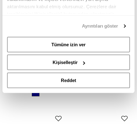
aktarılmasını kabul etmiş olursunuz. Çerezlere dair
tercihlerinizi “Kişiselleştir” butonundan yönetmeniz
mümkündür. Tercihlerinizi her zaman değiştirme hakkına
Ayrıntıları göster
sahipsiniz. Aydınlatma Metnimize
buradan
erişebilirsiniz.
Tümüne izin ver
DOUCAL'S
UGG
Kişiselleştir
DU3407ROGEUF009LB15 DOUCAL'S ERKEK SNEAKER
1174995 HERITAGE UTILITY AXOID UGG ERKEK SNEAKER
26.995,00
13.495,00
12.999,90
TL
Reddet
TL
TL