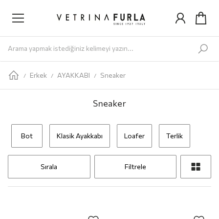
Yeni Gelenler
Kadın
AYAKKABI
Babet
Bot
Loafer
Sandalet
Sneaker
Terlik
ÇANTA
Omuz Ç
Erkek
AYAKKABI
Sneaker
/
/
/
Sneaker
Bot
Klasik Ayakkabı
Loafer
Terlik
Sırala
Filtrele