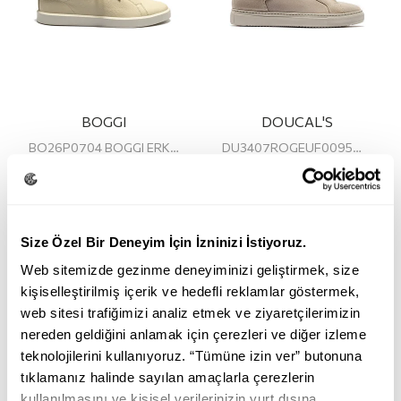
BOGGI
DOUCAL'S
BO26P0704 BOGGI ERKEK SNEAKER
DU3407ROGEUF0095W15 DOUCAL'S ERKEK SNEAKER
18.855,00
13.195,00
26.995,00
13.495,00
TL
TL
TL
TL
Size Özel Bir Deneyim İçin İzninizi İstiyoruz.
Web sitemizde gezinme deneyiminizi geliştirmek, size
kişiselleştirilmiş içerik ve hedefli reklamlar göstermek,
web sitesi trafiğimizi analiz etmek ve ziyaretçilerimizin
nereden geldiğini anlamak için çerezleri ve diğer izleme
teknolojilerini kullanıyoruz. “Tümüne izin ver” butonuna
tıklamanız halinde sayılan amaçlarla çerezlerin
kullanılmasını ve kişisel verilerinizin yurt dışına