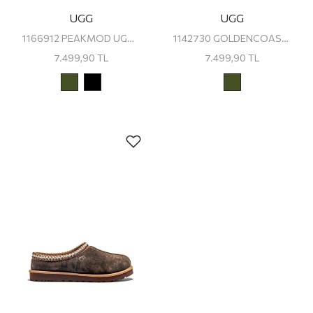
UGG
UGG
1166912 PEAKMOD UGG ERKEK TERLİK
1142730 GOLDENCOAST STRAP SLIDE UGG ERKEK TERLİK
7.499,90
TL
7.499,90
TL