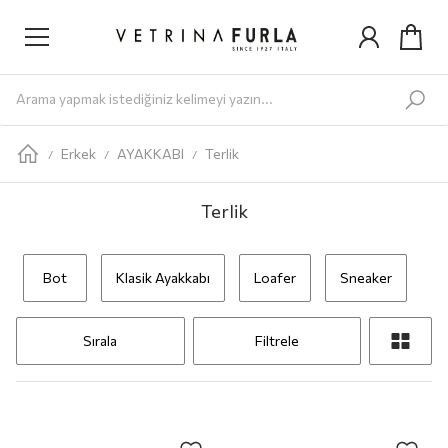
Yeni Gelenler
Kadın
AYAKKABI
Babet
Bot
Loafer
Sandalet
Sneaker
Terlik
ÇANTA
Omuz Ç
Erkek
AYAKKABI
Terlik
/
/
/
Terlik
Bot
Klasik Ayakkabı
Loafer
Sneaker
Sırala
Filtrele