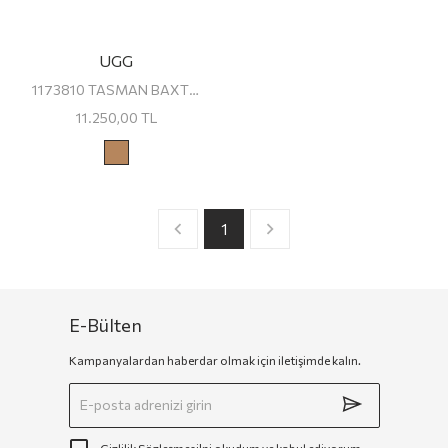
UGG
1173810 TASMAN BAXTER UGG Erkek Terlik
11.250,00
TL
1
E-Bülten
Kampanyalardan haberdar olmak için iletişimde kalın.