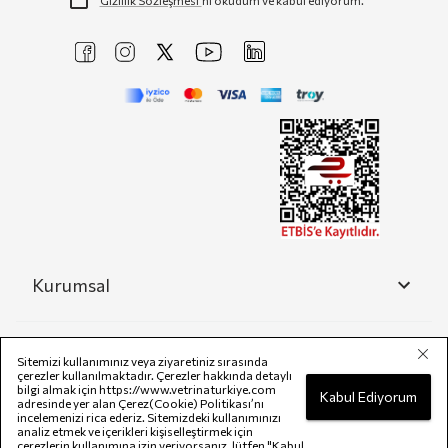
Gizlilik Sözleşmesi'
ni okudum ve kabul ediyorum.
Kurumsal
Yardım
Sitemizi kullanımınız veya ziyaretiniz sırasında
çerezler kullanılmaktadır. Çerezler hakkında detaylı
bilgi almak için
https://www.vetrinaturkiye.com
Kabul Ediyorum
adresinde yer alan Çerez(Cookie) Politikası’nı
incelemenizi rica ederiz. Sitemizdeki kullanımınızı
Yasal
analiz etmek ve içerikleri kişiselleştirmek için
çerezlerin kullanımına izin veriyorsanız, lütfen "Kabul