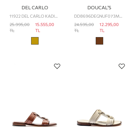
DEL CARLO
DOUCAL'S
11922 DEL CARLO KADIN TOPUKLU TERLİK
DD8696DEGNUF073MM03 DOUCAL'S KADIN TERLİK
25.995,00
15.555,00
24.595,00
12.295,00
TL
TL
TL
TL