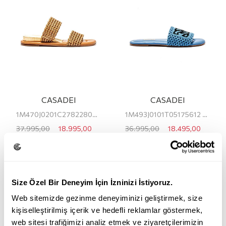
CASADEI
CASADEI
1M470J0201C27822804 CASADEI KADIN TERLİK
1M493J0101T05175612 CASADEI KADIN TERLİK
37.995,00
18.995,00
36.995,00
18.495,00
TL
TL
TL
TL
Size Özel Bir Deneyim İçin İzninizi İstiyoruz.
Web sitemizde gezinme deneyiminizi geliştirmek, size
kişiselleştirilmiş içerik ve hedefli reklamlar göstermek,
web sitesi trafiğimizi analiz etmek ve ziyaretçilerimizin