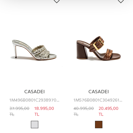
CASADEI
CASADEI
1M496B0801C29389700 CASADEI KADIN TOPUKLU TERLİK
1M576B0801C30492615 CASADEI KADIN TOPUKLU TERLİK
37.995,00
18.995,00
40.995,00
20.495,00
TL
TL
TL
TL