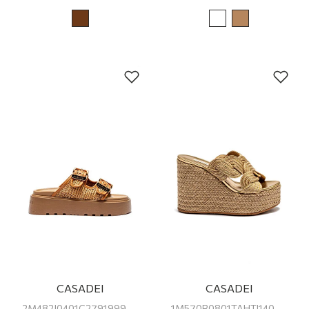
CASADEI
CASADEI
2M482J0401C27919999 CASADEI KADIN PLATFORM TERLİK
1M570B0801TAHTI1400 CASADEI KADIN DOLGU TOPUKLU TERLİK