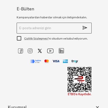
karşımıza çıkıyor. Günlük hayatta rahatlık hissini korurken, şıklıktan ödün
vermemek ve ayak sağlığını da gözetmek için deri, süet gibi doğal
materyallerden üretilen alternatifleri tercih edebilirsiniz. Toprak tonları,
E-Bülten
siyah ve beyaz gibi nötr renkler günlük kombinlere kolaylıkla uyum sağlarken,
metalik detaylar ve canlı renkler stilinde farlılık yaratmak isteyenler için
Kampanyalardan haberdar olmak için iletişimde kalın.
yerinde bir seçim olacaktır. Aynı zamanda bu tarz daha iddialı görünüme
sahip modeller, stilinizi gündüzden geceye rahatlıkla uyarlayabilir. İnce
detaylar ve doku oyunları, oldukça yalın bir tasarımı bile çarpıcı ve iddialı bir
görünüme kavuşturabilir. Vetrina, Doucal’s, Inuikii, gibi markalardan seçtiği
terlik modelleriyle estetik ve fonksiyonelliği bir araya sunarken; kalite ve
rahatlıktan ödün vermeyen tasarımları sizlerle buluşturuyor. Tüm sezon
modellerini görmek için
kadın ayakkabı
kategorimizi inceleyebilirsiniz.
Gizlilik Sözleşmesi'
ni okudum ve kabul ediyorum.
En Kaliteli Kadın Terlik Modelleri Vetrina'da!
Kaliteli bir terlik, ilk bakışta dokusu ve konforuyla kendini belli eder.
Geleneksel üretim tekniklerini ve zanaat ustalığını modern tasarım
anlayışıyla birleştiren ürünler, aynı zamanda ayak anatomisine uygun taban
yapıları ile zenginleşirse kaliteyi bir üst seviyeye taşır. Tüm bunlara ek olarak;
kullanılan taban teknolojileri de kalitenin önemli göstergeleri arasındadır.
Örneğin, mantar tabanlar doğal yapılarıyla denge ve konfor sağlarken, EVA
tabanlar hafif oluşuyla konfor ve hareket kabiliyeti sunar. Klasik tabanlar ise
zamansız görünümüyle daha şık ve rafine bir stil vadeder. Aslında kaliteli bir
terlik seçimi, uzun vadede konfora yapılan bir yatırımdır. Günlük kullanımda
hem rahatlık hem de dayanıklılık sunan koleksiyonumuz hem yaz hem de kış
mevsimi için birçok farklı alternatifi sizlerle buluşturuyor.
Şıklığıyla Öne Çıkan Kadın Terlik Modelleri
Şıklık çoğu zaman detaylarda kendini belli eder. Yaz koleksiyonlarının
anahtar parçası terlikler, sade ve yalın bir elbiseyi bile iddialı bir görünüme
kavuşturabilecek bir güce sahiptir. Bu güç aslında iddialı ve dikkat çekici
Kurumsal