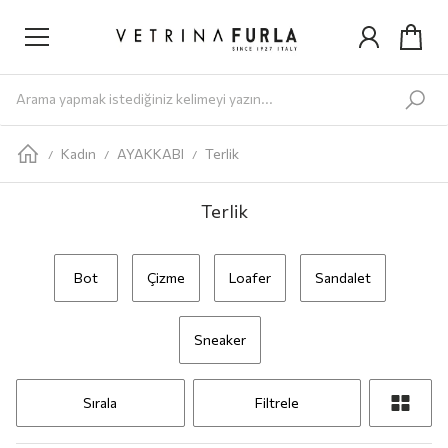
Yeni Gelenler
Kadın
AYAKKABI
Babet
Bot
Loafer
Sandalet
Sneaker
Terlik
ÇANTA
Omuz Ç
Kadın
AYAKKABI
Terlik
/
/
/
Terlik
Bot
Çizme
Loafer
Sandalet
Sneaker
Sırala
Filtrele