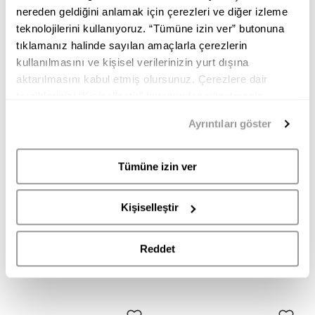
nereden geldiğini anlamak için çerezleri ve diğer izleme
teknolojilerini kullanıyoruz. “Tümüne izin ver” butonuna
tıklamanız halinde sayılan amaçlarla çerezlerin
kullanılmasını ve kişisel verilerinizin yurt dışına
aktarılmasını kabul etmiş olursunuz. Çerezlere dair
tercihlerinizi “Kişiselleştir” butonundan yönetmeniz
mümkündür. Tercihlerinizi her zaman değiştirme hakkına
Ayrıntıları göster
sahipsiniz. Aydınlatma Metnimize
buradan
erişebilirsiniz.
Tümüne izin ver
CASADEI
CASADEI
1M457J0501C27719000 CASADEI KADIN TOPUKLU TERLİK
1M468J1201C27782804 CASADEI KADIN TOPUKLU TERLİK
Kişiselleştir
44.995,00
22.495,00
42.995,00
21.495,00
TL
TL
TL
TL
Reddet