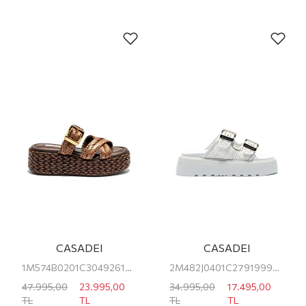
CASADEI
CASADEI
1M574B0201C30492615 CASADEI KADIN PLATFORM TERLİK
2M482J0401C27919999 CASADEI KADIN PLATFORM TERLİK
47.995,00
23.995,00
34.995,00
17.495,00
TL
TL
TL
TL