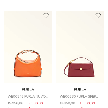
FURLA
FURLA
WE00846 FURLA NUVOLA MINI HANDBAG W/ST
WE00680 FURLA SFERA SOFT MINI CROSSBOD
15.950,00
9.500,00
13.350,00
8.000,00
TL
TL
TL
TL