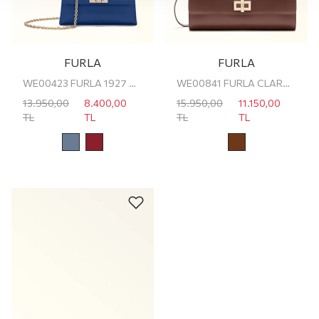
FURLA
FURLA
WE00423 FURLA 1927 MINI CROSSBODY TOP
WE00841 FURLA CLARA CROSSBODY CLUTCH
13.950,00
8.400,00
15.950,00
11.150,00
TL
TL
TL
TL