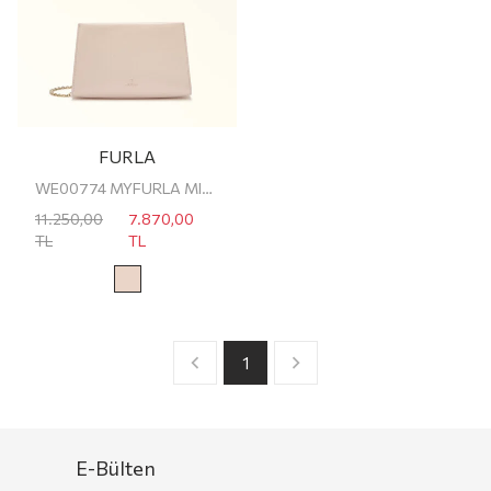
FURLA
WE00774 MYFURLA MINI CROSSBODY CLUTCH
11.250,00
7.870,00
TL
TL
1
E-Bülten