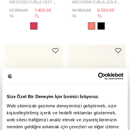
WE00265 FURLA 1927 MINI CROSSBODY
WE00898 FURLA LEA XL POUCH
12.350,00
7.450,00
10.950,00
6.550,00
TL
TL
TL
TL
Size Özel Bir Deneyim İçin İzninizi İstiyoruz.
Web sitemizde gezinme deneyiminizi geliştirmek, size
kişiselleştirilmiş içerik ve hedefli reklamlar göstermek,
web sitesi trafiğimizi analiz etmek ve ziyaretçilerimizin
nereden geldiğini anlamak için çerezleri ve diğer izleme