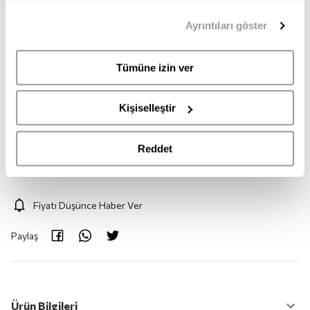
35
36
37
38
39
40
mümkündür. Tercihlerinizi her zaman değiştirme hakkına
Ayrıntıları göster
sahipsiniz. Aydınlatma Metnimize
buradan
erişebilirsiniz.
41
Tümüne izin ver
Adet:
1
Kişiselleştir
Adet
Reddet
Fiyatı Düşünce Haber Ver
Paylaş
Ürün Bilgileri