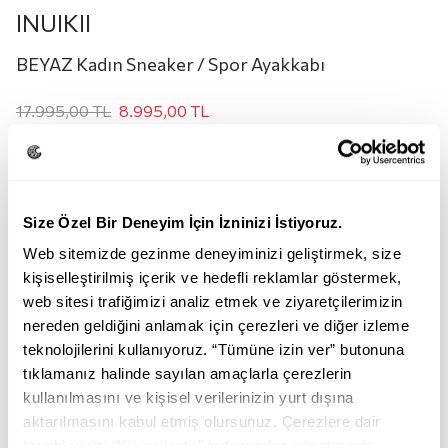
INUIKII
BEYAZ Kadın Sneaker / Spor Ayakkabı
17.995,00
TL
8.995,00
TL
Renk:
BEYAZ
Size Özel Bir Deneyim İçin İzninizi İstiyoruz.
Web sitemizde gezinme deneyiminizi geliştirmek, size
kişiselleştirilmiş içerik ve hedefli reklamlar göstermek,
web sitesi trafiğimizi analiz etmek ve ziyaretçilerimizin
nereden geldiğini anlamak için çerezleri ve diğer izleme
teknolojilerini kullanıyoruz. “Tümüne izin ver” butonuna
BEYAZ
tıklamanız halinde sayılan amaçlarla çerezlerin
kullanılmasını ve kişisel verilerinizin yurt dışına
Beden:
aktarılmasını kabul etmiş olursunuz. Çerezlere dair
tercihlerinizi “Kişiselleştir” butonundan yönetmeniz