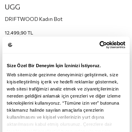
UGG
DRIFTWOOD Kadın Bot
12.499,90
TL
Renk:
DRIFTWOOD
Size Özel Bir Deneyim İçin İzninizi İstiyoruz.
Web sitemizde gezinme deneyiminizi geliştirmek, size
kişiselleştirilmiş içerik ve hedefli reklamlar göstermek,
web sitesi trafiğimizi analiz etmek ve ziyaretçilerimizin
nereden geldiğini anlamak için çerezleri ve diğer izleme
teknolojilerini kullanıyoruz. “Tümüne izin ver” butonuna
DRIFTWOOD
tıklamanız halinde sayılan amaçlarla çerezlerin
kullanılmasını ve kişisel verilerinizin yurt dışına
Beden:
aktarılmasını kabul etmiş olursunuz. Çerezlere dair
tercihlerinizi “Kişiselleştir” butonundan yönetmeniz