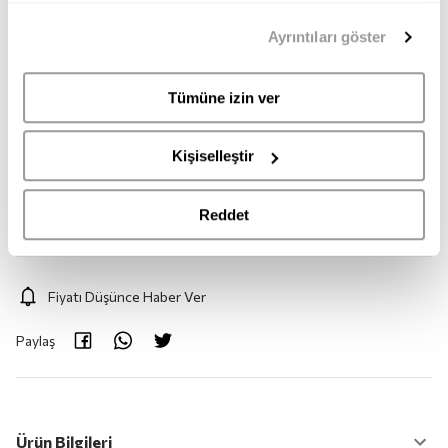
35
36
37
38
39
40
mümkündür. Tercihlerinizi her zaman değiştirme hakkına
Ayrıntıları göster
sahipsiniz. Aydınlatma Metnimize
buradan
erişebilirsiniz.
41
Tümüne izin ver
Adet:
1
Kişiselleştir
Adet
Reddet
Fiyatı Düşünce Haber Ver
Paylaş
Ürün Bilgileri