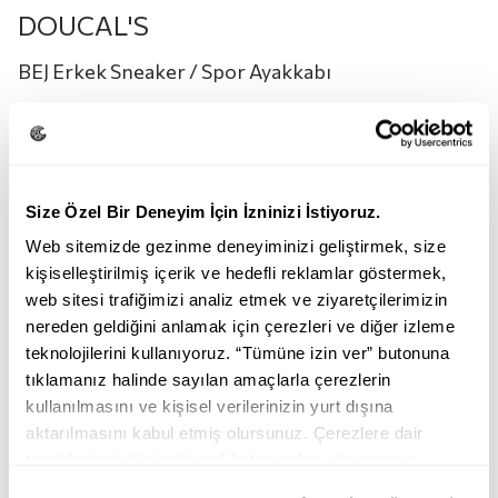
DOUCAL'S
BEJ Erkek Sneaker / Spor Ayakkabı
26.995,00
TL
13.495,00
TL
Renk:
BEJ
Size Özel Bir Deneyim İçin İzninizi İstiyoruz.
Web sitemizde gezinme deneyiminizi geliştirmek, size
kişiselleştirilmiş içerik ve hedefli reklamlar göstermek,
web sitesi trafiğimizi analiz etmek ve ziyaretçilerimizin
nereden geldiğini anlamak için çerezleri ve diğer izleme
teknolojilerini kullanıyoruz. “Tümüne izin ver” butonuna
tıklamanız halinde sayılan amaçlarla çerezlerin
BEJ
kullanılmasını ve kişisel verilerinizin yurt dışına
aktarılmasını kabul etmiş olursunuz. Çerezlere dair
Beden:
tercihlerinizi “Kişiselleştir” butonundan yönetmeniz
mümkündür. Tercihlerinizi her zaman değiştirme hakkına