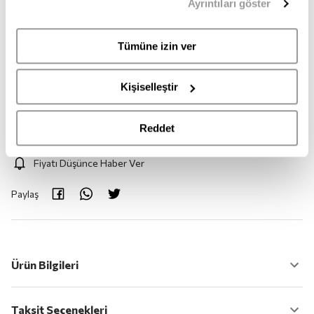
Ayrıntıları göster
sahipsiniz. Aydınlatma Metnimize
buradan
erişebilirsiniz.
42
43
45
Tümüne izin ver
Adet:
1
Kişiselleştir
Adet
Reddet
Fiyatı Düşünce Haber Ver
Paylaş
Ürün Bilgileri
Taksit Seçenekleri