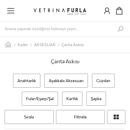
Yeni Gelenler
Kadın
AYAKKABI
Babet
Bot
Loafer
Sandalet
Sneaker
Terlik
ÇANTA
Omuz Ç
Kadın
AKSESUAR
Çanta Askısı
/
/
/
Çanta Askısı
Anahtarlık
Ayakkabı Aksesuarı
Cüzdan
Fular/Eşarp/Şal
Kartlık
Şapka
Sırala
Filtrele