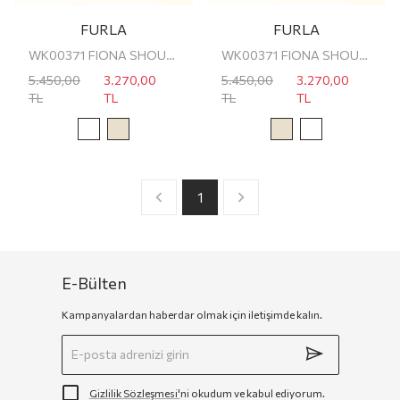
FURLA
FURLA
WK00371 FIONA SHOULDER STRAP
WK00371 FIONA SHOULDER STRAP
5.450,00
3.270,00
5.450,00
3.270,00
TL
TL
TL
TL
1
E-Bülten
Kampanyalardan haberdar olmak için iletişimde kalın.
Gizlilik Sözleşmesi'
ni okudum ve kabul ediyorum.