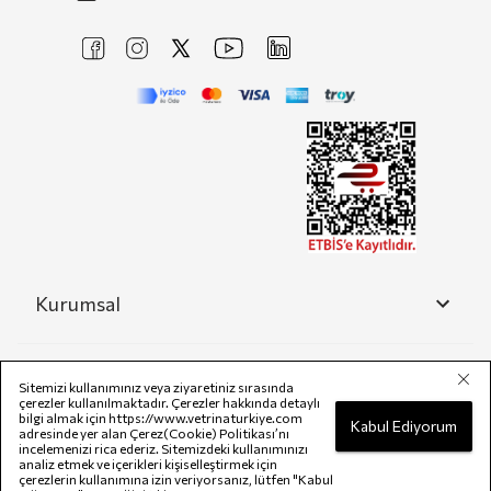
Kurumsal
Yardım
Sitemizi kullanımınız veya ziyaretiniz sırasında
çerezler kullanılmaktadır. Çerezler hakkında detaylı
bilgi almak için
https://www.vetrinaturkiye.com
Kabul Ediyorum
adresinde yer alan Çerez(Cookie) Politikası’nı
incelemenizi rica ederiz. Sitemizdeki kullanımınızı
Yasal
analiz etmek ve içerikleri kişiselleştirmek için
çerezlerin kullanımına izin veriyorsanız, lütfen "Kabul