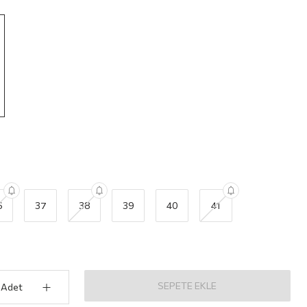
6
37
38
39
40
41
SEPETE EKLE
Adet