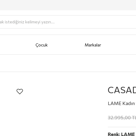
Çocuk
Markalar
antası
Portföy
AKSESUAR
Anahtarlık
Bere/Şapka
Cüzdan
Fular/Eşarp/Şal
Güneş Gö
CASAD
LAME Kadın 
32.995,00
T
Renk:
LAME