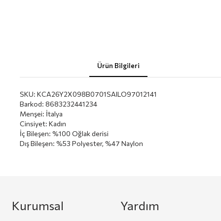
Ürün Bilgileri
SKU:
KCA26Y2X098B0701SAILO97012141
Barkod
:
8683232441234
Menşei
:
İtalya
Cinsiyet
:
Kadın
İç Bileşen
:
%100 Oğlak derisi
Dış Bileşen
:
%53 Polyester, %47 Naylon
Kurumsal
Yardım