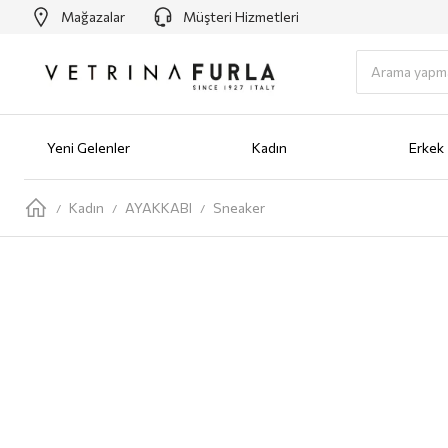
Mağazalar
Müşteri Hizmetleri
Yeni Gelenler
Kadın
Erkek
Yeni Gelenler
Kadın
AYAKKABI
Babet
Bot
Loafer
Sandalet
Sneaker
Terlik
ÇANTA
Omuz Ç
Kadın
AYAKKABI
Sneaker
/
/
/