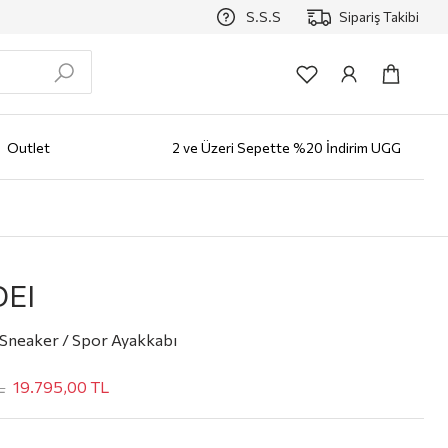
S.S.S
Sipariş Takibi
Outlet
2 ve Üzeri Sepette %20 İndirim UGG
zlüğü
Erkek
AYAKKABI
Bot
Klasik Ayakkabı
Loafer
Sneaker
Terlik
Çocuk
Markalar
ALO
EI
Sneaker / Spor Ayakkabı
L
19.795,00
TL