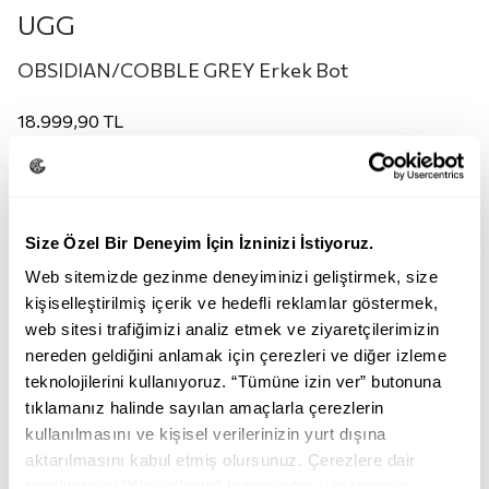
UGG
OBSIDIAN/COBBLE GREY Erkek Bot
18.999,90
TL
Renk:
OBSIDIAN/COBBLE GREY
Size Özel Bir Deneyim İçin İzninizi İstiyoruz.
Web sitemizde gezinme deneyiminizi geliştirmek, size
kişiselleştirilmiş içerik ve hedefli reklamlar göstermek,
web sitesi trafiğimizi analiz etmek ve ziyaretçilerimizin
nereden geldiğini anlamak için çerezleri ve diğer izleme
teknolojilerini kullanıyoruz. “Tümüne izin ver” butonuna
OBSIDIAN/COBBLE GREY
BLACK
tıklamanız halinde sayılan amaçlarla çerezlerin
kullanılmasını ve kişisel verilerinizin yurt dışına
Beden:
aktarılmasını kabul etmiş olursunuz. Çerezlere dair
tercihlerinizi “Kişiselleştir” butonundan yönetmeniz