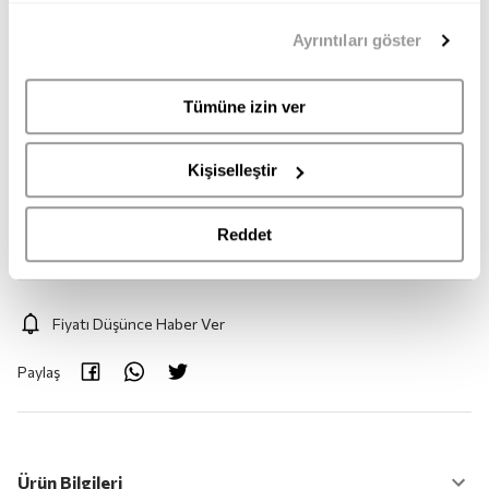
39
40
41
42
43
44
mümkündür. Tercihlerinizi her zaman değiştirme hakkına
Ayrıntıları göster
sahipsiniz. Aydınlatma Metnimize
buradan
erişebilirsiniz.
45
Tümüne izin ver
Adet:
1
Kişiselleştir
Adet
Reddet
Fiyatı Düşünce Haber Ver
Paylaş
Ürün Bilgileri