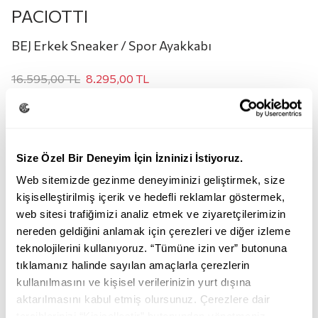
PACIOTTI
BEJ Erkek Sneaker / Spor Ayakkabı
16.595,00
TL
8.295,00
TL
Renk:
BEJ
Size Özel Bir Deneyim İçin İzninizi İstiyoruz.
Web sitemizde gezinme deneyiminizi geliştirmek, size
kişiselleştirilmiş içerik ve hedefli reklamlar göstermek,
web sitesi trafiğimizi analiz etmek ve ziyaretçilerimizin
nereden geldiğini anlamak için çerezleri ve diğer izleme
teknolojilerini kullanıyoruz. “Tümüne izin ver” butonuna
BEJ
tıklamanız halinde sayılan amaçlarla çerezlerin
kullanılmasını ve kişisel verilerinizin yurt dışına
Beden:
aktarılmasını kabul etmiş olursunuz. Çerezlere dair
tercihlerinizi “Kişiselleştir” butonundan yönetmeniz