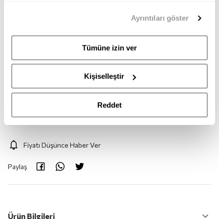
39
40
41
42
43
44
mümkündür. Tercihlerinizi her zaman değiştirme hakkına
Ayrıntıları göster
sahipsiniz. Aydınlatma Metnimize
buradan
erişebilirsiniz.
45
Tümüne izin ver
Adet:
1
Kişiselleştir
Adet
Reddet
Fiyatı Düşünce Haber Ver
Paylaş
Ürün Bilgileri