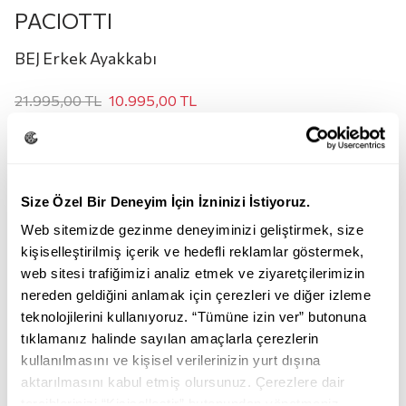
PACIOTTI
BEJ Erkek Ayakkabı
21.995,00
TL
10.995,00
TL
Renk:
BEJ
Size Özel Bir Deneyim İçin İzninizi İstiyoruz.
Web sitemizde gezinme deneyiminizi geliştirmek, size
kişiselleştirilmiş içerik ve hedefli reklamlar göstermek,
web sitesi trafiğimizi analiz etmek ve ziyaretçilerimizin
nereden geldiğini anlamak için çerezleri ve diğer izleme
teknolojilerini kullanıyoruz. “Tümüne izin ver” butonuna
BEJ
tıklamanız halinde sayılan amaçlarla çerezlerin
kullanılmasını ve kişisel verilerinizin yurt dışına
Beden:
aktarılmasını kabul etmiş olursunuz. Çerezlere dair
tercihlerinizi “Kişiselleştir” butonundan yönetmeniz