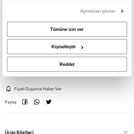
39
40
41
42
43
44
mümkündür. Tercihlerinizi her zaman değiştirme hakkına
Ayrıntıları göster
sahipsiniz. Aydınlatma Metnimize
buradan
erişebilirsiniz.
45
Tümüne izin ver
Adet:
1
Kişiselleştir
Adet
Reddet
Fiyatı Düşünce Haber Ver
Paylaş
Ürün Bilgileri