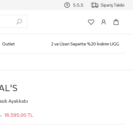
S.S.S
Sipariş Takibi
Outlet
2 ve Üzeri Sepette %20 İndirim UGG
zlüğü
Erkek
AYAKKABI
Bot
Klasik Ayakkabı
Loafer
Sneaker
Terlik
Çocuk
Markalar
ALO
AL'S
asik Ayakkabı
L
18.595,00
TL