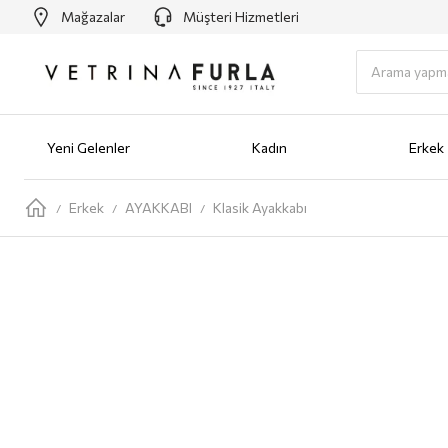
Mağazalar
Müşteri Hizmetleri
Yeni Gelenler
Kadın
Erkek
Yeni Gelenler
Kadın
AYAKKABI
Babet
Bot
Loafer
Sandalet
Sneaker
Terlik
ÇANTA
Omuz Ç
Erkek
AYAKKABI
Klasik Ayakkabı
/
/
/