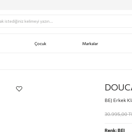
Çocuk
Markalar
antası
Portföy
AKSESUAR
Anahtarlık
Bere/Şapka
Cüzdan
Fular/Eşarp/Şal
Güneş Gö
DOUC
BEJ Erkek Kl
30.995,00
T
Renk:
BEJ