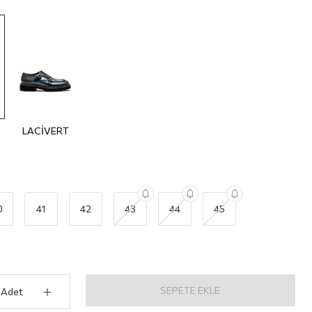
LACİVERT
0
41
42
43
44
45
SEPETE EKLE
Adet