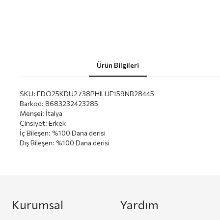
Ürün Bilgileri
SKU:
EDO25KDU2738PHILUF159NB28445
Barkod
:
8683232423285
Menşei
:
İtalya
Cinsiyet
:
Erkek
İç Bileşen
:
%100 Dana derisi
Dış Bileşen
:
%100 Dana derisi
Kurumsal
Yardım