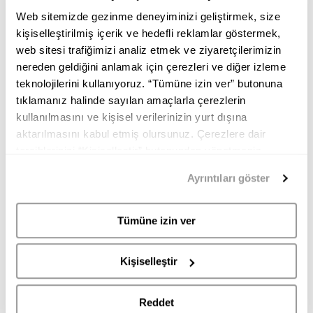
Web sitemizde gezinme deneyiminizi geliştirmek, size
BRANDY Kadın Çanta Askısı
kişiselleştirilmiş içerik ve hedefli reklamlar göstermek,
web sitesi trafiğimizi analiz etmek ve ziyaretçilerimizin
5.450,00
TL
3.270,00
TL
nereden geldiğini anlamak için çerezleri ve diğer izleme
teknolojilerini kullanıyoruz. “Tümüne izin ver” butonuna
Renk:
BRANDY
tıklamanız halinde sayılan amaçlarla çerezlerin
kullanılmasını ve kişisel verilerinizin yurt dışına
aktarılmasını kabul etmiş olursunuz. Çerezlere dair
tercihlerinizi “Kişiselleştir” butonundan yönetmeniz
mümkündür. Tercihlerinizi her zaman değiştirme hakkına
Ayrıntıları göster
sahipsiniz. Aydınlatma Metnimize
buradan
erişebilirsiniz.
Tümüne izin ver
BRANDY
PANNA
Kişiselleştir
Beden:
Reddet
STD