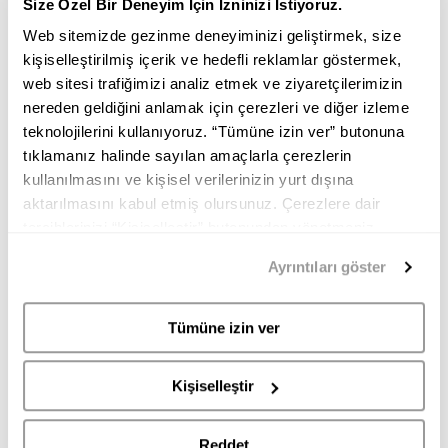
Size Özel Bir Deneyim İçin İzninizi İstiyoruz.
FURLA
Web sitemizde gezinme deneyiminizi geliştirmek, size
kişiselleştirilmiş içerik ve hedefli reklamlar göstermek,
INK BLUE Kadın Omuz Çantası
web sitesi trafiğimizi analiz etmek ve ziyaretçilerimizin
nereden geldiğini anlamak için çerezleri ve diğer izleme
21.550,00
TL
10.750,00
TL
teknolojilerini kullanıyoruz. “Tümüne izin ver” butonuna
tıklamanız halinde sayılan amaçlarla çerezlerin
Renk:
INK BLUE
kullanılmasını ve kişisel verilerinizin yurt dışına
aktarılmasını kabul etmiş olursunuz. Çerezlere dair
tercihlerinizi “Kişiselleştir” butonundan yönetmeniz
mümkündür. Tercihlerinizi her zaman değiştirme hakkına
Ayrıntıları göster
sahipsiniz. Aydınlatma Metnimize
buradan
erişebilirsiniz.
Tümüne izin ver
INK BLUE
SABBIA
MARSHMALLOW
Kişiselleştir
Beden:
Reddet