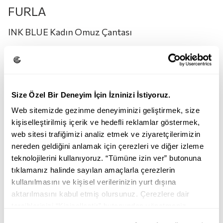
FURLA
INK BLUE Kadın Omuz Çantası
21.950,00
TL
10.950,00
TL
Renk:
INK BLUE
Size Özel Bir Deneyim İçin İzninizi İstiyoruz.
Web sitemizde gezinme deneyiminizi geliştirmek, size
kişiselleştirilmiş içerik ve hedefli reklamlar göstermek,
web sitesi trafiğimizi analiz etmek ve ziyaretçilerimizin
nereden geldiğini anlamak için çerezleri ve diğer izleme
teknolojilerini kullanıyoruz. “Tümüne izin ver” butonuna
tıklamanız halinde sayılan amaçlarla çerezlerin
INK BLUE
ARTEMISIA
URBAN GRAY
TOFFEE
kullanılmasını ve kişisel verilerinizin yurt dışına
aktarılmasını kabul etmiş olursunuz. Çerezlere dair
Beden:
M
tercihlerinizi “Kişiselleştir” butonundan yönetmeniz
mümkündür. Tercihlerinizi her zaman değiştirme hakkına