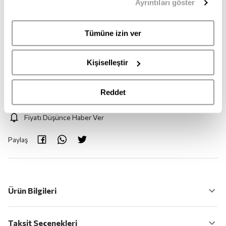
Ayrıntıları göster
sahipsiniz. Aydınlatma Metnimize
buradan
erişebilirsiniz.
M
Tümüne izin ver
Adet:
1
Kişiselleştir
Adet
Reddet
Fiyatı Düşünce Haber Ver
Paylaş
Ürün Bilgileri
Taksit Seçenekleri