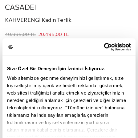
CASADEI
KAHVERENGİ Kadın Terlik
40.995,00
TL
20.495,00
TL
Renk:
KAHVERENGİ
Size Özel Bir Deneyim İçin İzninizi İstiyoruz.
Web sitemizde gezinme deneyiminizi geliştirmek, size
kişiselleştirilmiş içerik ve hedefli reklamlar göstermek,
web sitesi trafiğimizi analiz etmek ve ziyaretçilerimizin
nereden geldiğini anlamak için çerezleri ve diğer izleme
teknolojilerini kullanıyoruz. “Tümüne izin ver” butonuna
KAHVERENGİ
tıklamanız halinde sayılan amaçlarla çerezlerin
kullanılmasını ve kişisel verilerinizin yurt dışına
Beden:
aktarılmasını kabul etmiş olursunuz. Çerezlere dair
tercihlerinizi “Kişiselleştir” butonundan yönetmeniz