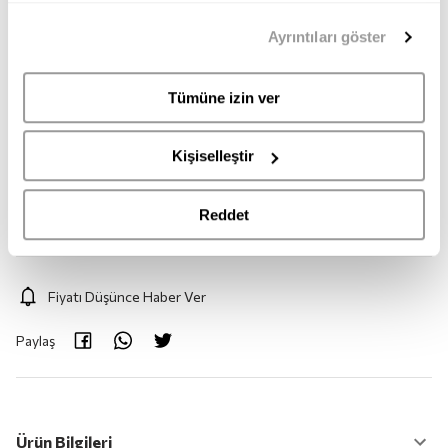
35
36
37
38
39
40
mümkündür. Tercihlerinizi her zaman değiştirme hakkına
Ayrıntıları göster
sahipsiniz. Aydınlatma Metnimize
buradan
erişebilirsiniz.
41
Tümüne izin ver
Adet:
1
Kişiselleştir
Adet
Reddet
Fiyatı Düşünce Haber Ver
Paylaş
Ürün Bilgileri