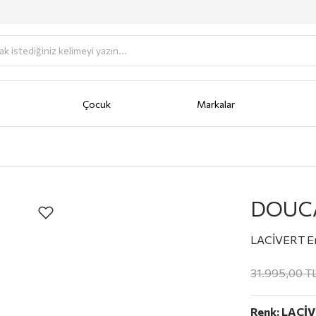
Çocuk
Markalar
antası
Portföy
AKSESUAR
Anahtarlık
Bere/Şapka
Cüzdan
Fular/Eşarp/Şal
Güneş Gö
DOUC
LACİVERT Er
31.995,00
T
Renk:
LACİ