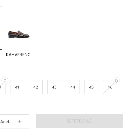
KAHVERENGİ
0
41
42
43
44
45
46
SEPETE EKLE
Adet