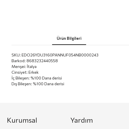
Ürün Bilgileri
SKU:
EDO26YDU3160PANNUF054NB0000243
Barkod
:
8683232440558
Menşei
:
İtalya
Cinsiyet
:
Erkek
İç Bileşen
:
%100 Dana derisi
Dış Bileşen
:
%100 Dana derisi
Kurumsal
Yardım