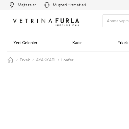
Mağazalar
Müşteri Hizmetleri
Yeni Gelenler
Kadın
Erkek
Yeni Gelenler
Kadın
AYAKKABI
Babet
Bot
Loafer
Sandalet
Sneaker
Terlik
ÇANTA
Omuz Ç
Erkek
AYAKKABI
Loafer
/
/
/