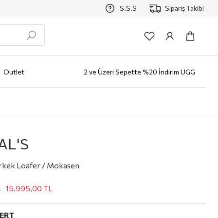
S.S.S
Sipariş Takibi
Outlet
2 ve Üzeri Sepette %20 İndirim UGG
zlüğü
Erkek
AYAKKABI
Bot
Klasik Ayakkabı
Loafer
Sneaker
Terlik
Çocuk
Markalar
ALO
AL'S
kek Loafer / Mokasen
L
15.995,00
TL
VERT