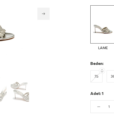
LAME
Beden:
35
3
Adet:
1