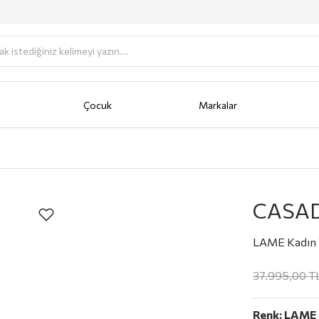
Çocuk
Markalar
antası
Portföy
AKSESUAR
Anahtarlık
Bere/Şapka
Cüzdan
Fular/Eşarp/Şal
Güneş Gö
CASAD
LAME Kadın 
37.995,00
T
Renk:
LAME