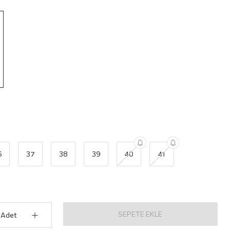
6
37
38
39
40
41
SEPETE EKLE
Adet