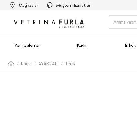
Mağazalar
Müşteri Hizmetleri
Yeni Gelenler
Kadın
Erkek
Yeni Gelenler
Kadın
AYAKKABI
Babet
Bot
Loafer
Sandalet
Sneaker
Terlik
ÇANTA
Omuz Ç
Kadın
AYAKKABI
Terlik
/
/
/