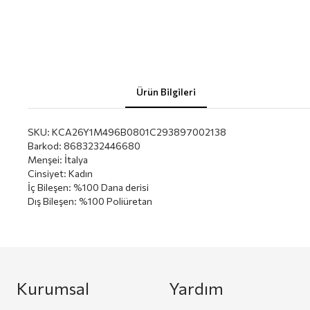
Ürün Bilgileri
SKU:
KCA26Y1M496B0801C293897002138
Barkod
:
8683232446680
Menşei
:
İtalya
Cinsiyet
:
Kadın
İç Bileşen
:
%100 Dana derisi
Dış Bileşen
:
%100 Poliüretan
Kurumsal
Yardım