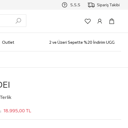
S.S.S
Sipariş Takibi
Outlet
2 ve Üzeri Sepette %20 İndirim UGG
zlüğü
Erkek
AYAKKABI
Bot
Klasik Ayakkabı
Loafer
Sneaker
Terlik
Çocuk
Markalar
ALO
EI
Terlik
L
18.995,00
TL