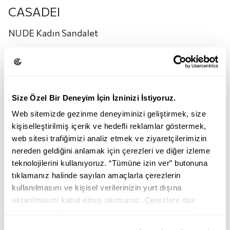
CASADEI
NUDE Kadın Sandalet
47.995,00
TL
23.995,00
TL
Renk:
NUDE
Size Özel Bir Deneyim İçin İzninizi İstiyoruz.
Web sitemizde gezinme deneyiminizi geliştirmek, size
kişiselleştirilmiş içerik ve hedefli reklamlar göstermek,
web sitesi trafiğimizi analiz etmek ve ziyaretçilerimizin
nereden geldiğini anlamak için çerezleri ve diğer izleme
teknolojilerini kullanıyoruz. “Tümüne izin ver” butonuna
tıklamanız halinde sayılan amaçlarla çerezlerin
NUDE
kullanılmasını ve kişisel verilerinizin yurt dışına
aktarılmasını kabul etmiş olursunuz. Çerezlere dair
Beden:
tercihlerinizi “Kişiselleştir” butonundan yönetmeniz
mümkündür. Tercihlerinizi her zaman değiştirme hakkına