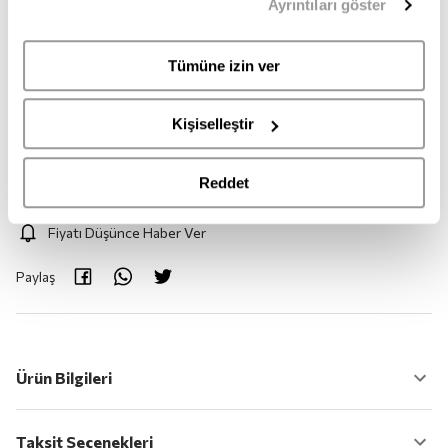
Ayrıntıları göster
sahipsiniz. Aydınlatma Metnimize
buradan
erişebilirsiniz.
37
38
40
Tümüne izin ver
Adet:
1
Kişiselleştir
Adet
Reddet
Fiyatı Düşünce Haber Ver
Paylaş
Ürün Bilgileri
Taksit Seçenekleri