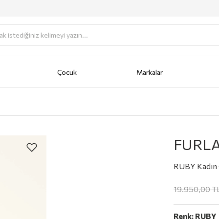
Çocuk
Markalar
antası
Portföy
AKSESUAR
Anahtarlık
Bere/Şapka
Cüzdan
Fular/Eşarp/Şal
Güneş Gö
FURL
RUBY Kadın 
19.950,00
T
Renk:
RUBY