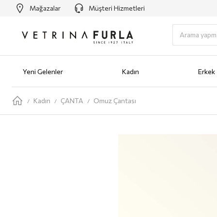
Mağazalar
Müşteri Hizmetleri
Yeni Gelenler
Kadın
Erkek
Yeni Gelenler
Kadın
AYAKKABI
Babet
Bot
Loafer
Sandalet
Sneaker
Terlik
ÇANTA
Omuz Ç
Kadın
ÇANTA
Omuz Çantası
/
/
/