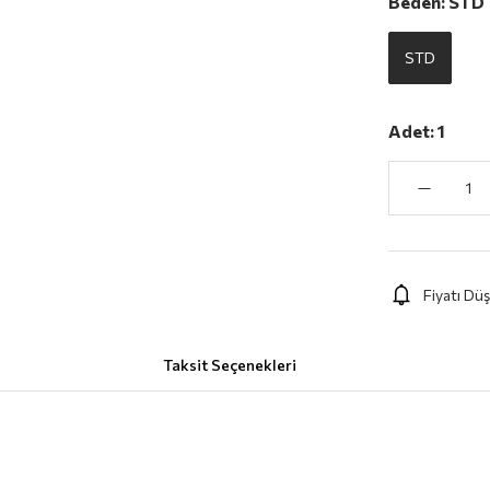
Beden:
STD
STD
Adet:
1
Fiyatı Dü
Taksit Seçenekleri