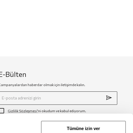
E-Bülten
Kampanyalardan haberdar olmak için iletişimde kalın.
Gizlilik Sözleşmesi'
ni okudum ve kabul ediyorum.
Tümüne izin ver