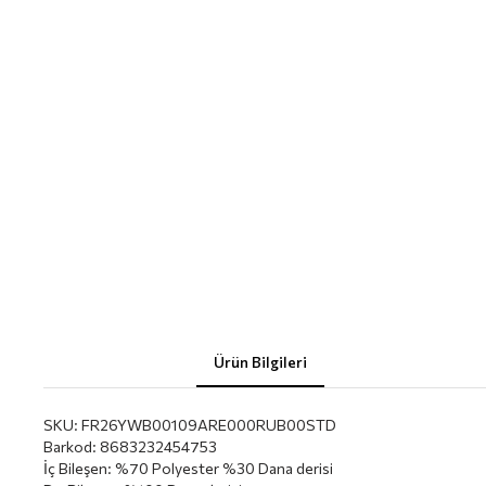
Ürün Bilgileri
SKU:
FR26YWB00109ARE000RUB00STD
Barkod
:
8683232454753
İç Bileşen
:
%70 Polyester %30 Dana derisi