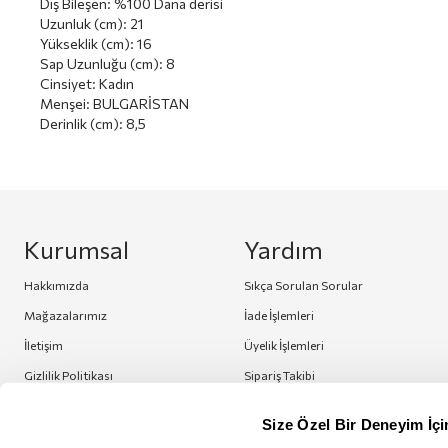
Dış Bileşen
:
%100 Dana derisi
Uzunluk (cm)
:
21
Yükseklik (cm)
:
16
Sap Uzunluğu (cm)
:
8
Cinsiyet
:
Kadın
Menşei
:
BULGARİSTAN
Derinlik (cm)
:
8,5
Kurumsal
Yardım
Hakkımızda
Sıkça Sorulan Sorular
Mağazalarımız
İade İşlemleri
İletişim
Üyelik İşlemleri
Gizlilik Politikası
Sipariş Takibi
Size Özel Bir Deneyim İçin