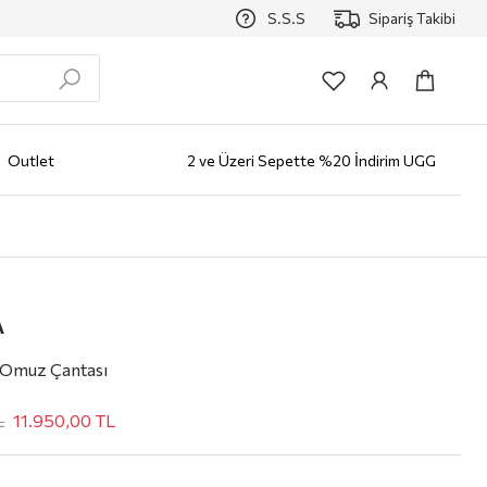
S.S.S
Sipariş Takibi
Outlet
2 ve Üzeri Sepette %20 İndirim UGG
zlüğü
Erkek
AYAKKABI
Bot
Klasik Ayakkabı
Loafer
Sneaker
Terlik
Çocuk
Markalar
ALO
A
Omuz Çantası
L
11.950,00
TL