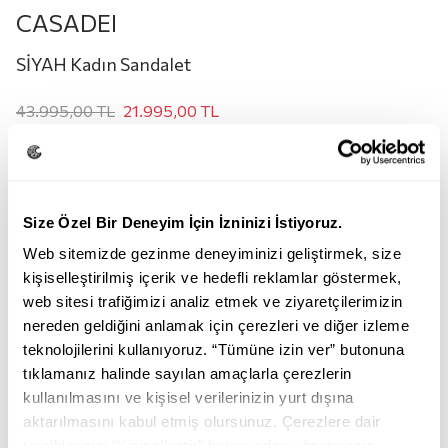
CASADEI
SİYAH Kadın Sandalet
43.995,00
TL
21.995,00
TL
Renk:
SİYAH
Size Özel Bir Deneyim İçin İzninizi İstiyoruz.
Web sitemizde gezinme deneyiminizi geliştirmek, size
kişiselleştirilmiş içerik ve hedefli reklamlar göstermek,
web sitesi trafiğimizi analiz etmek ve ziyaretçilerimizin
nereden geldiğini anlamak için çerezleri ve diğer izleme
teknolojilerini kullanıyoruz. “Tümüne izin ver” butonuna
SİYAH
tıklamanız halinde sayılan amaçlarla çerezlerin
kullanılmasını ve kişisel verilerinizin yurt dışına
Beden:
aktarılmasını kabul etmiş olursunuz. Çerezlere dair
tercihlerinizi “Kişiselleştir” butonundan yönetmeniz