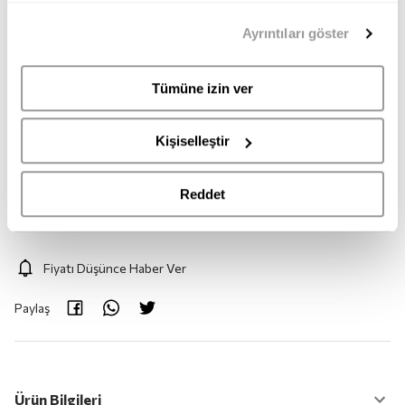
35
36
37
38
39
40
mümkündür. Tercihlerinizi her zaman değiştirme hakkına
Ayrıntıları göster
sahipsiniz. Aydınlatma Metnimize
buradan
erişebilirsiniz.
41
Tümüne izin ver
Adet:
1
Kişiselleştir
Adet
Reddet
Fiyatı Düşünce Haber Ver
Paylaş
Ürün Bilgileri