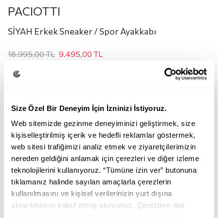
PACIOTTI
SİYAH Erkek Sneaker / Spor Ayakkabı
18.995,00
TL
9.495,00
TL
Renk:
SİYAH
Size Özel Bir Deneyim İçin İzninizi İstiyoruz.
Web sitemizde gezinme deneyiminizi geliştirmek, size
kişiselleştirilmiş içerik ve hedefli reklamlar göstermek,
web sitesi trafiğimizi analiz etmek ve ziyaretçilerimizin
nereden geldiğini anlamak için çerezleri ve diğer izleme
teknolojilerini kullanıyoruz. “Tümüne izin ver” butonuna
SİYAH
tıklamanız halinde sayılan amaçlarla çerezlerin
kullanılmasını ve kişisel verilerinizin yurt dışına
Beden:
aktarılmasını kabul etmiş olursunuz. Çerezlere dair
tercihlerinizi “Kişiselleştir” butonundan yönetmeniz