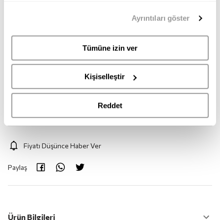
39
40
41
42
43
44
mümkündür. Tercihlerinizi her zaman değiştirme hakkına
Ayrıntıları göster
sahipsiniz. Aydınlatma Metnimize
buradan
erişebilirsiniz.
45
46
Tümüne izin ver
Adet:
1
Kişiselleştir
Adet
Reddet
Fiyatı Düşünce Haber Ver
Paylaş
Ürün Bilgileri