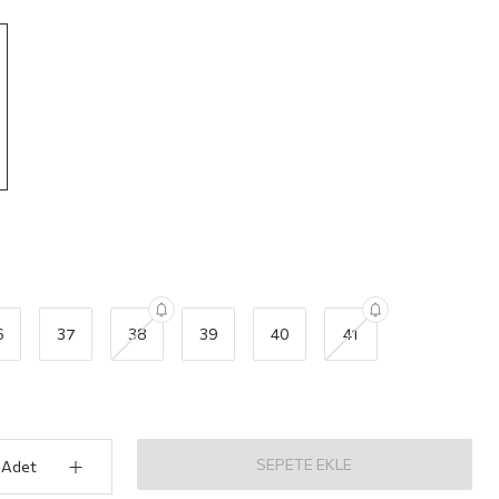
6
37
38
39
40
41
SEPETE EKLE
Adet