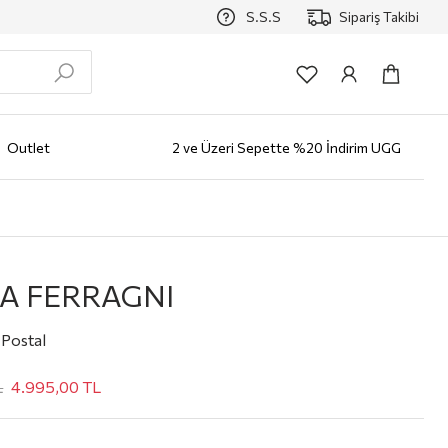
S.S.S
Sipariş Takibi
Outlet
2 ve Üzeri Sepette %20 İndirim UGG
zlüğü
Erkek
AYAKKABI
Bot
Klasik Ayakkabı
Loafer
Sneaker
Terlik
Çocuk
Markalar
ALO
A FERRAGNI
Postal
L
4.995,00
TL