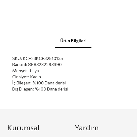
Ürün Bilgileri
SKU:
KCF23KCF32510135
Barkod
:
8683232293390
Menşei
:
İtalya
Cinsiyet
:
Kadın
İç Bileşen
:
%100 Dana derisi
Dış Bileşen
:
%100 Dana derisi
Kurumsal
Yardım