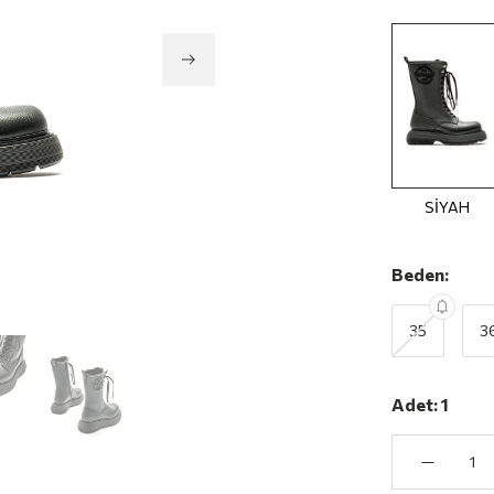
SİYAH
Beden:
35
3
Adet:
1