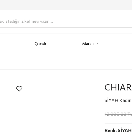
Çocuk
Markalar
antası
Portföy
AKSESUAR
Anahtarlık
Bere/Şapka
Cüzdan
Fular/Eşarp/Şal
Güneş Gö
CHIAR
SİYAH Kadın 
12.995,00
T
Renk:
SİYAH