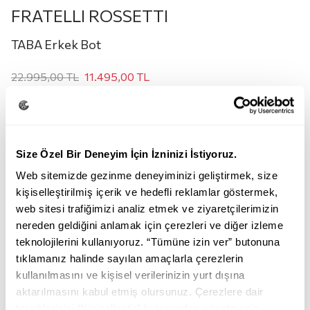
FRATELLI ROSSETTI
TABA Erkek Bot
22.995,00
TL
11.495,00
TL
Renk:
TABA
Size Özel Bir Deneyim İçin İzninizi İstiyoruz.
Web sitemizde gezinme deneyiminizi geliştirmek, size
kişiselleştirilmiş içerik ve hedefli reklamlar göstermek,
web sitesi trafiğimizi analiz etmek ve ziyaretçilerimizin
nereden geldiğini anlamak için çerezleri ve diğer izleme
teknolojilerini kullanıyoruz. “Tümüne izin ver” butonuna
TABA
HAKİ
tıklamanız halinde sayılan amaçlarla çerezlerin
kullanılmasını ve kişisel verilerinizin yurt dışına
Beden:
aktarılmasını kabul etmiş olursunuz. Çerezlere dair
tercihlerinizi “Kişiselleştir” butonundan yönetmeniz