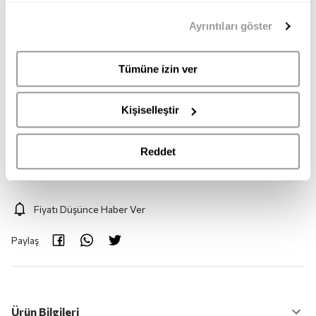
39
40
41
42
43
44
mümkündür. Tercihlerinizi her zaman değiştirme hakkına
Ayrıntıları göster
sahipsiniz. Aydınlatma Metnimize
buradan
erişebilirsiniz.
45
46
Tümüne izin ver
Adet:
1
Kişiselleştir
Adet
Reddet
Fiyatı Düşünce Haber Ver
Paylaş
Ürün Bilgileri