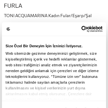
FURLA
TONI ACQUAMARINA Kadın Fular/Eşarp/Şal
4.850,00
TL
3.390,00
TL
Renk:
TONI ACQUAMARINA
Size Özel Bir Deneyim İçin İzninizi İstiyoruz.
Web sitemizde gezinme deneyiminizi geliştirmek, size
kişiselleştirilmiş içerik ve hedefli reklamlar göstermek,
web sitesi trafiğimizi analiz etmek ve ziyaretçilerimizin
nereden geldiğini anlamak için çerezleri ve diğer izleme
teknolojilerini kullanıyoruz. “Tümüne izin ver” butonuna
tıklamanız halinde sayılan amaçlarla çerezlerin
TONI ACQUAMARINA
TONI AZALEA
kullanılmasını ve kişisel verilerinizin yurt dışına
aktarılmasını kabul etmiş olursunuz. Çerezlere dair
Beden:
STD
tercihlerinizi “Kişiselleştir” butonundan yönetmeniz
mümkündür. Tercihlerinizi her zaman değiştirme hakkına