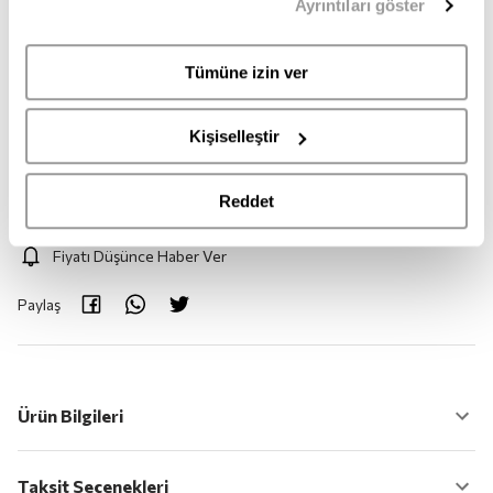
Ayrıntıları göster
sahipsiniz. Aydınlatma Metnimize
buradan
erişebilirsiniz.
STD
Tümüne izin ver
Adet:
1
Kişiselleştir
Adet
Reddet
Fiyatı Düşünce Haber Ver
Paylaş
Ürün Bilgileri
Taksit Seçenekleri