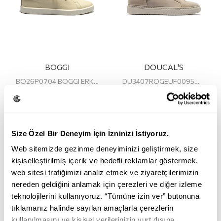
BOGGI
DOUCAL'S
BO26P0704 BOGGI ERKEK SNEAKER
DU3407ROGEUF0095W15 DOUCAL'S ERKEK SNEAKER
18.855,00
13.195,00
26.995,00
13.495,00
TL
TL
TL
TL
Size Özel Bir Deneyim İçin İzninizi İstiyoruz.
Web sitemizde gezinme deneyiminizi geliştirmek, size
kişiselleştirilmiş içerik ve hedefli reklamlar göstermek,
web sitesi trafiğimizi analiz etmek ve ziyaretçilerimizin
nereden geldiğini anlamak için çerezleri ve diğer izleme
teknolojilerini kullanıyoruz. “Tümüne izin ver” butonuna
tıklamanız halinde sayılan amaçlarla çerezlerin
kullanılmasını ve kişisel verilerinizin yurt dışına