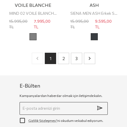
VOILE BLANCHE
ASH
MIND 02 VOILE BLANCHE ERKEK SNEAKER
SIENA MEN ASH Erkek Sneaker
15.995,00
7.995,00
15.995,00
9.595,00
TL
TL
TL
TL
1
2
3
E-Bülten
Kampanyalardan haberdar olmak için iletişimde kalın.
Gizlilik Sözleşmesi'
ni okudum ve kabul ediyorum.