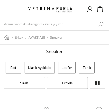
Yeni Gelenler
Kadın
AYAKKABI
Babet
Bot
Loafer
Sandalet
Sneaker
Terlik
ÇANTA
Omuz Ç
Erkek
AYAKKABI
Sneaker
/
/
/
Sneaker
Bot
Klasik Ayakkabı
Loafer
Terlik
Sırala
Filtrele