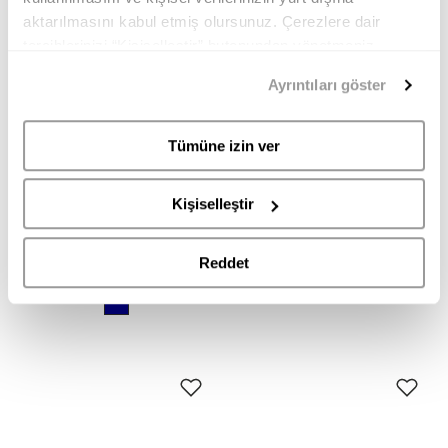
aktarılmasını kabul etmiş olursunuz. Çerezlere dair
tercihlerinizi “Kişiselleştir” butonundan yönetmeniz
mümkündür. Tercihlerinizi her zaman değiştirme hakkına
Ayrıntıları göster
sahipsiniz. Aydınlatma Metnimize
buradan
erişebilirsiniz.
Tümüne izin ver
DOUCAL'S
UGG
Kişiselleştir
DU3407ROGEUF009LB15 DOUCAL'S ERKEK SNEAKER
1174995 HERITAGE UTILITY AXOID UGG ERKEK SNEAKER
26.995,00
13.495,00
12.999,90
TL
Reddet
TL
TL