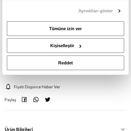
39
40
41
42
43
44
mümkündür. Tercihlerinizi her zaman değiştirme hakkına
Ayrıntıları göster
sahipsiniz. Aydınlatma Metnimize
buradan
erişebilirsiniz.
45
Tümüne izin ver
Adet:
1
Kişiselleştir
Adet
Reddet
Fiyatı Düşünce Haber Ver
Paylaş
Ürün Bilgileri