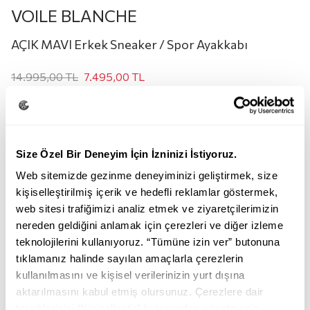
VOILE BLANCHE
AÇIK MAVI Erkek Sneaker / Spor Ayakkabı
14.995,00
TL
7.495,00
TL
Renk:
AÇIK MAVI
Size Özel Bir Deneyim İçin İzninizi İstiyoruz.
Web sitemizde gezinme deneyiminizi geliştirmek, size
kişiselleştirilmiş içerik ve hedefli reklamlar göstermek,
web sitesi trafiğimizi analiz etmek ve ziyaretçilerimizin
nereden geldiğini anlamak için çerezleri ve diğer izleme
teknolojilerini kullanıyoruz. “Tümüne izin ver” butonuna
AÇIK MAVI
tıklamanız halinde sayılan amaçlarla çerezlerin
kullanılmasını ve kişisel verilerinizin yurt dışına
Beden:
aktarılmasını kabul etmiş olursunuz. Çerezlere dair
tercihlerinizi “Kişiselleştir” butonundan yönetmeniz