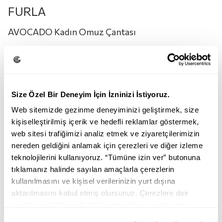
FURLA
AVOCADO Kadın Omuz Çantası
18.550,00
TL
11.150,00
TL
Renk:
AVOCADO
Size Özel Bir Deneyim İçin İzninizi İstiyoruz.
Web sitemizde gezinme deneyiminizi geliştirmek, size
kişiselleştirilmiş içerik ve hedefli reklamlar göstermek,
web sitesi trafiğimizi analiz etmek ve ziyaretçilerimizin
nereden geldiğini anlamak için çerezleri ve diğer izleme
teknolojilerini kullanıyoruz. “Tümüne izin ver” butonuna
tıklamanız halinde sayılan amaçlarla çerezlerin
AVOCADO
DUSTY PINK
kullanılmasını ve kişisel verilerinizin yurt dışına
aktarılmasını kabul etmiş olursunuz. Çerezlere dair
Beden:
S
tercihlerinizi “Kişiselleştir” butonundan yönetmeniz
mümkündür. Tercihlerinizi her zaman değiştirme hakkına