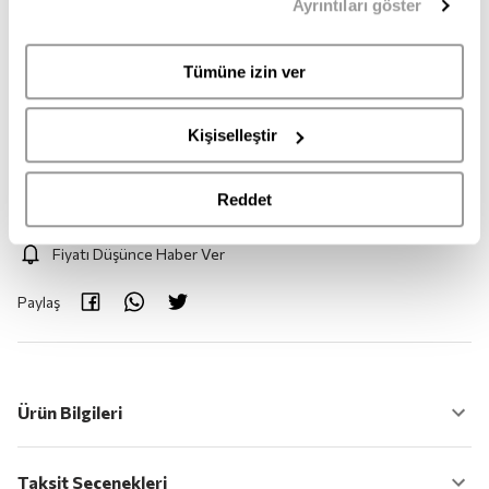
Ayrıntıları göster
sahipsiniz. Aydınlatma Metnimize
buradan
erişebilirsiniz.
S
Tümüne izin ver
Adet:
1
Kişiselleştir
Adet
Reddet
Fiyatı Düşünce Haber Ver
Paylaş
Ürün Bilgileri
Taksit Seçenekleri