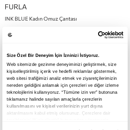
FURLA
INK BLUE Kadın Omuz Çantası
22.950,00
TL
11.500,00
TL
Renk:
INK BLUE
Size Özel Bir Deneyim İçin İzninizi İstiyoruz.
Web sitemizde gezinme deneyiminizi geliştirmek, size
kişiselleştirilmiş içerik ve hedefli reklamlar göstermek,
web sitesi trafiğimizi analiz etmek ve ziyaretçilerimizin
nereden geldiğini anlamak için çerezleri ve diğer izleme
teknolojilerini kullanıyoruz. “Tümüne izin ver” butonuna
tıklamanız halinde sayılan amaçlarla çerezlerin
INK BLUE
SABBIA
kullanılmasını ve kişisel verilerinizin yurt dışına
aktarılmasını kabul etmiş olursunuz. Çerezlere dair
Beden:
M
tercihlerinizi “Kişiselleştir” butonundan yönetmeniz
mümkündür. Tercihlerinizi her zaman değiştirme hakkına