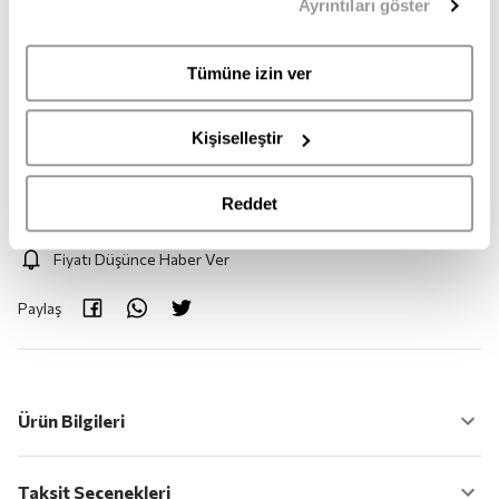
Ayrıntıları göster
sahipsiniz. Aydınlatma Metnimize
buradan
erişebilirsiniz.
M
Tümüne izin ver
Adet:
1
Kişiselleştir
Adet
Reddet
Fiyatı Düşünce Haber Ver
Paylaş
Ürün Bilgileri
Taksit Seçenekleri