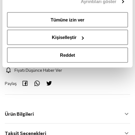
Ayrıntıları göster
sahipsiniz. Aydınlatma Metnimize
buradan
erişebilirsiniz.
M
Tümüne izin ver
Adet:
1
Kişiselleştir
Adet
Reddet
Fiyatı Düşünce Haber Ver
Paylaş
Ürün Bilgileri
Taksit Seçenekleri