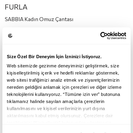
FURLA
SABBIA Kadın Omuz Çantası
22.950,00
TL
11.500,00
TL
Renk:
SABBIA
Size Özel Bir Deneyim İçin İzninizi İstiyoruz.
Web sitemizde gezinme deneyiminizi geliştirmek, size
kişiselleştirilmiş içerik ve hedefli reklamlar göstermek,
web sitesi trafiğimizi analiz etmek ve ziyaretçilerimizin
nereden geldiğini anlamak için çerezleri ve diğer izleme
teknolojilerini kullanıyoruz. “Tümüne izin ver” butonuna
tıklamanız halinde sayılan amaçlarla çerezlerin
SABBIA
INK BLUE
kullanılmasını ve kişisel verilerinizin yurt dışına
aktarılmasını kabul etmiş olursunuz. Çerezlere dair
Beden:
M
tercihlerinizi “Kişiselleştir” butonundan yönetmeniz
mümkündür. Tercihlerinizi her zaman değiştirme hakkına